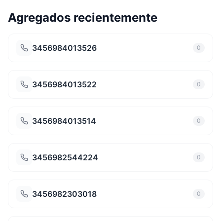
Agregados recientemente
3456984013526
0
3456984013522
0
3456984013514
0
3456982544224
0
3456982303018
0