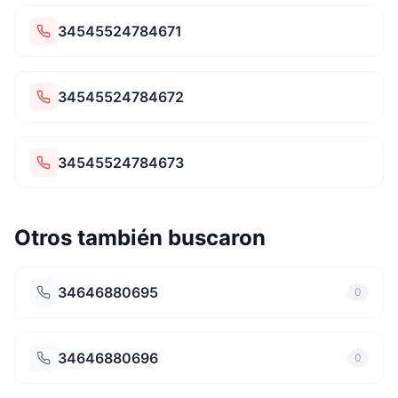
34545524784671
34545524784672
34545524784673
Otros también buscaron
34646880695
0
34646880696
0