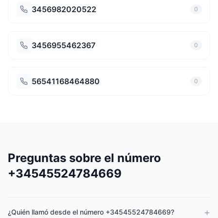
3456982020522
0
3456955462367
0
56541168464880
0
Preguntas sobre el número
+34545524784669
+
¿Quién llamó desde el número +34545524784669?