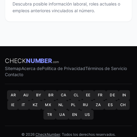
Descubra posible información laboral, roles actuales o
empleos anteriores vinculados al número.
CHECK
NUMBER
.com
Sitemap
Acerca de
Política de Privacidad
Términos de Servicio
Contacto
AR
AU
BY
BR
CA
CL
EE
FR
DE
IN
IE
IT
KZ
MX
NL
PL
RU
ZA
ES
CH
TR
UA
EN
US
© 2026
CheckNumber
. Todos los derechos reservados.