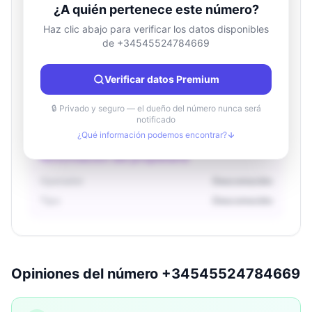
¿A quién pertenece este número?
Haz clic abajo para verificar los datos disponibles
de +34545524784669
Información de ubicación
País
Desconocido
Verificar datos Premium
Ciudad
Desconocido
Región
Desconocido
🔒 Privado y seguro — el dueño del número nunca será
notificado
¿Qué información podemos encontrar?
Información del propietario
Operador
Desconocido
Tipo
Desconocido
Opiniones del número +34545524784669