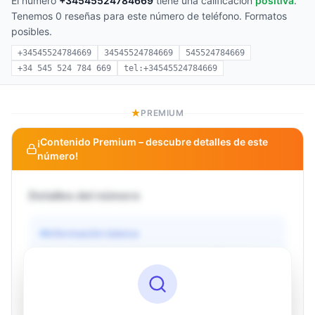
El número
+34545524784669
tiene una calificación
positiva
.
Tenemos 0 reseñas para este número de teléfono. Formatos
posibles.
+34545524784669
34545524784669
545524784669
+34 545 524 784 669
tel:+34545524784669
PREMIUM
¡Contenido Premium – descubre detalles de este
número!
Detalles del número
Información básica
Operador
Desconocido
País
Desconocido
Tipo
Desconocido
Estado
Desconocido