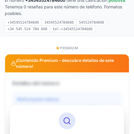
El número
+34545524784600
tiene una calificación
positiva
.
Tenemos 0 reseñas para este número de teléfono. Formatos
posibles.
+34545524784600
34545524784600
545524784600
+34 545 524 784 600
tel:+34545524784600
PREMIUM
¡Contenido Premium – descubre detalles de este
número!
Detalles del número
Información básica
Operador
Desconocido
País
Desconocido
Tipo
Desconocido
Estado
Desconocido