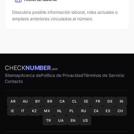
Descubra posible información laboral, roles actuales o
empleos anteriores vinculados al número.
CHECK
NUMBER
.com
Sitemap
Acerca de
Política de Privacidad
Términos de Servicio
Contacto
AR
AU
BY
BR
CA
CL
EE
FR
DE
IN
IE
IT
KZ
MX
NL
PL
RU
ZA
ES
CH
TR
UA
EN
US