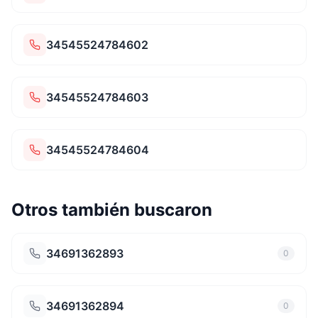
34545524784602
34545524784603
34545524784604
Otros también buscaron
34691362893
0
34691362894
0