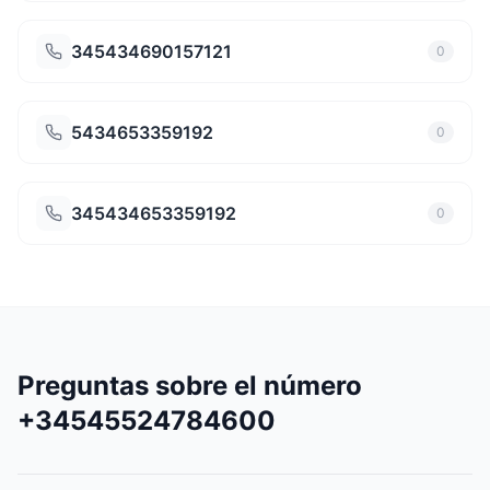
345434690157121
0
5434653359192
0
345434653359192
0
Preguntas sobre el número
+34545524784600