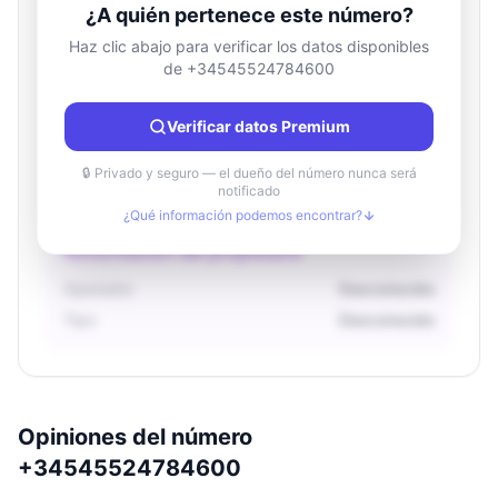
¿A quién pertenece este número?
Haz clic abajo para verificar los datos disponibles
de +34545524784600
Información de ubicación
País
Desconocido
Verificar datos Premium
Ciudad
Desconocido
Región
Desconocido
🔒 Privado y seguro — el dueño del número nunca será
notificado
¿Qué información podemos encontrar?
Información del propietario
Operador
Desconocido
Tipo
Desconocido
Opiniones del número
+34545524784600