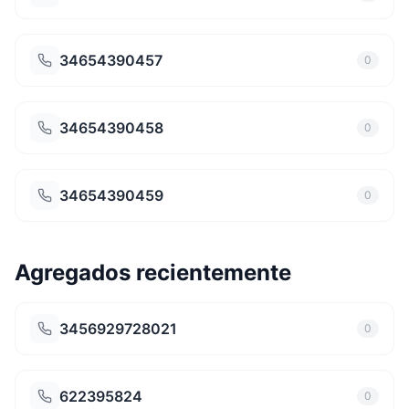
34654390457
0
34654390458
0
34654390459
0
Agregados recientemente
3456929728021
0
622395824
0