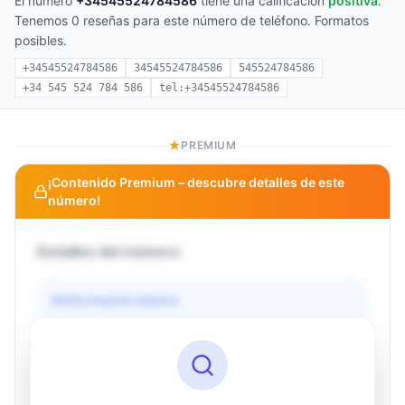
El número
+34545524784586
tiene una calificación
positiva
.
Tenemos 0 reseñas para este número de teléfono. Formatos
posibles.
+34545524784586
34545524784586
545524784586
+34 545 524 784 586
tel:+34545524784586
PREMIUM
¡Contenido Premium – descubre detalles de este
número!
Detalles del número
Información básica
Operador
Desconocido
País
Desconocido
Tipo
Desconocido
Estado
Desconocido