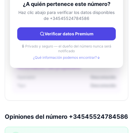
¿A quién pertenece este número?
Haz clic abajo para verificar los datos disponibles
de +34545524784586
Información de ubicación
País
Desconocido
Verificar datos Premium
Ciudad
Desconocido
Región
Desconocido
🔒 Privado y seguro — el dueño del número nunca será
notificado
¿Qué información podemos encontrar?
Información del propietario
Operador
Desconocido
Tipo
Desconocido
Opiniones del número +34545524784586