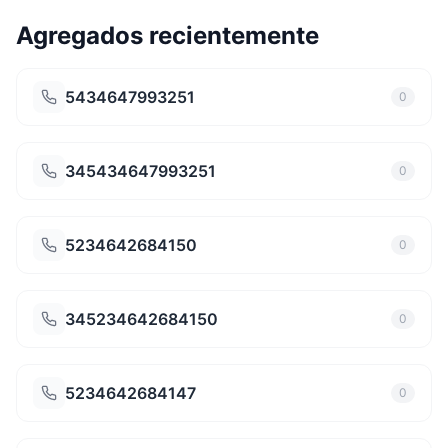
Agregados recientemente
5434647993251
0
345434647993251
0
5234642684150
0
345234642684150
0
5234642684147
0