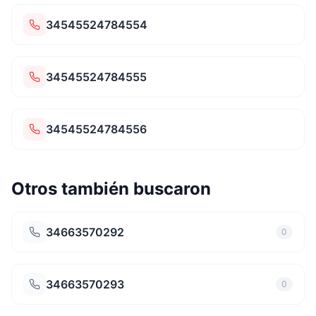
34545524784554
34545524784555
34545524784556
Otros también buscaron
34663570292
0
34663570293
0