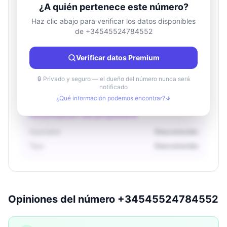
¿A quién pertenece este número?
Haz clic abajo para verificar los datos disponibles
de +34545524784552
Información de ubicación
País
Desconocido
Verificar datos Premium
Ciudad
Desconocido
Región
Desconocido
🔒 Privado y seguro — el dueño del número nunca será
notificado
¿Qué información podemos encontrar?
Información del propietario
Operador
Desconocido
Tipo
Desconocido
Opiniones del número +34545524784552