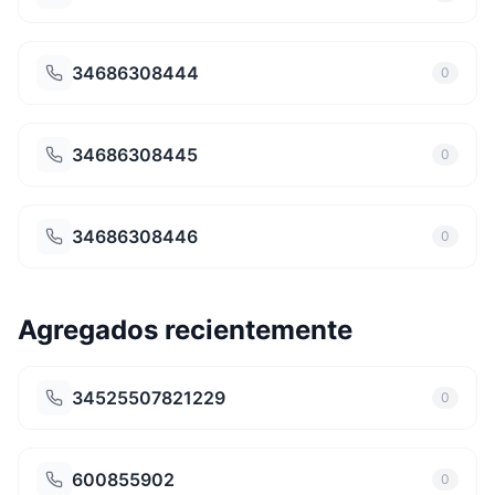
34686308444
0
34686308445
0
34686308446
0
Agregados recientemente
34525507821229
0
600855902
0