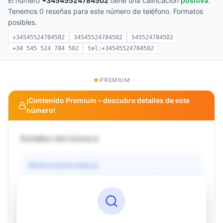
El número
+34545524784502
tiene una calificación
positiva
.
Tenemos 0 reseñas para este número de teléfono. Formatos
posibles.
+34545524784502
34545524784502
545524784502
+34 545 524 784 502
tel:+34545524784502
PREMIUM
¡Contenido Premium – descubre detalles de este
número!
Detalles del número
Información básica
Operador
Desconocido
País
Desconocido
Tipo
Desconocido
Estado
Desconocido