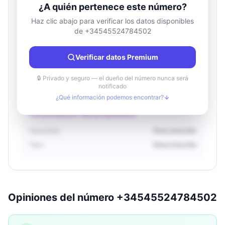
¿A quién pertenece este número?
Haz clic abajo para verificar los datos disponibles
de +34545524784502
Información de ubicación
País
Desconocido
Verificar datos Premium
Ciudad
Desconocido
Región
Desconocido
🔒 Privado y seguro — el dueño del número nunca será
notificado
¿Qué información podemos encontrar?
Información del propietario
Operador
Desconocido
Tipo
Desconocido
Opiniones del número +34545524784502