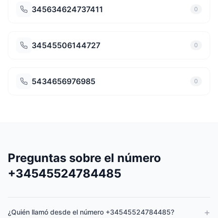
345634624737411
0
34545506144727
0
5434656976985
0
Preguntas sobre el número
+34545524784485
+
¿Quién llamó desde el número +34545524784485?