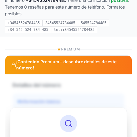
El número
+34545524784485
tiene una calificación
positiva
.
Tenemos 0 reseñas para este número de teléfono. Formatos
posibles.
+34545524784485
34545524784485
545524784485
+34 545 524 784 485
tel:+34545524784485
PREMIUM
¡Contenido Premium – descubre detalles de este
número!
Detalles del número
Información básica
Operador
Desconocido
País
Desconocido
Tipo
Desconocido
Estado
Desconocido