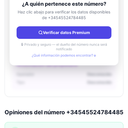
¿A quién pertenece este número?
Haz clic abajo para verificar los datos disponibles
de +34545524784485
Información de ubicación
País
Desconocido
Verificar datos Premium
Ciudad
Desconocido
Región
Desconocido
🔒 Privado y seguro — el dueño del número nunca será
notificado
¿Qué información podemos encontrar?
Información del propietario
Operador
Desconocido
Tipo
Desconocido
Opiniones del número +34545524784485