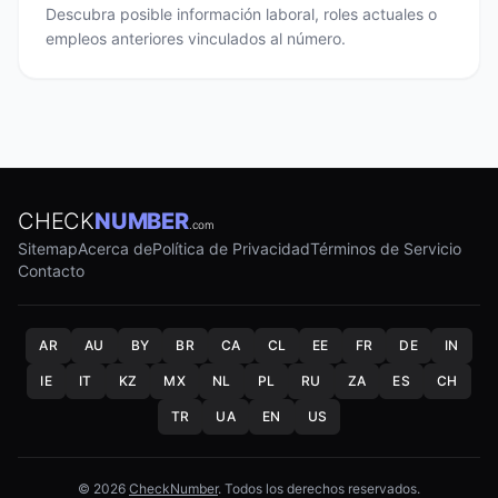
Descubra posible información laboral, roles actuales o
empleos anteriores vinculados al número.
CHECK
NUMBER
.com
Sitemap
Acerca de
Política de Privacidad
Términos de Servicio
Contacto
AR
AU
BY
BR
CA
CL
EE
FR
DE
IN
IE
IT
KZ
MX
NL
PL
RU
ZA
ES
CH
TR
UA
EN
US
© 2026
CheckNumber
. Todos los derechos reservados.