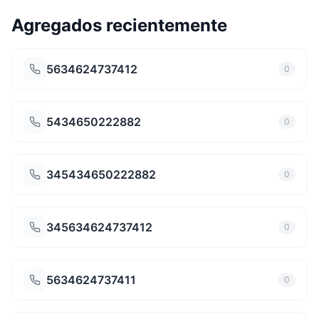
Agregados recientemente
5634624737412
0
5434650222882
0
345434650222882
0
345634624737412
0
5634624737411
0