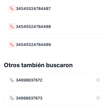
34545524784487
34545524784488
34545524784489
Otros también buscaron
34698937672
0
34698937673
0