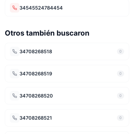
34545524784454
Otros también buscaron
34708268518
0
34708268519
0
34708268520
0
34708268521
0