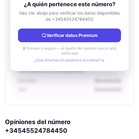
¿A quién pertenece este número?
Haz clic abajo para verificar los datos disponibles
de +34545524784450
Información de ubicación
País
Desconocido
Verificar datos Premium
Ciudad
Desconocido
Región
Desconocido
🔒 Privado y seguro — el dueño del número nunca será
notificado
¿Qué información podemos encontrar?
Información del propietario
Operador
Desconocido
Tipo
Desconocido
Opiniones del número
+34545524784450