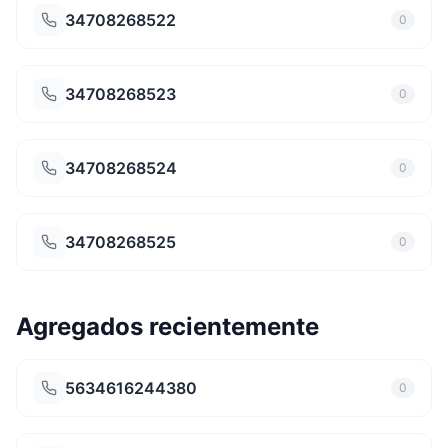
34708268522
0
34708268523
0
34708268524
0
34708268525
0
Agregados recientemente
5634616244380
0