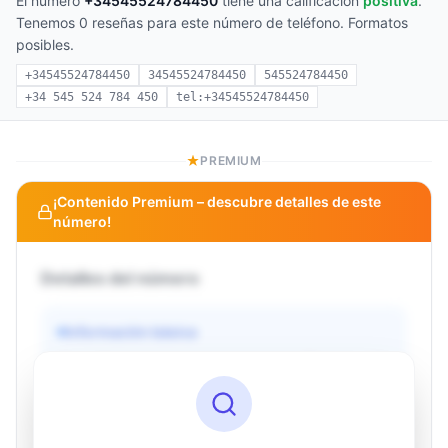
El número
+34545524784450
tiene una calificación
positiva
.
Tenemos 0 reseñas para este número de teléfono. Formatos
posibles.
+34545524784450
34545524784450
545524784450
+34 545 524 784 450
tel:+34545524784450
PREMIUM
¡Contenido Premium – descubre detalles de este
número!
Detalles del número
Información básica
Operador
Desconocido
País
Desconocido
Tipo
Desconocido
Estado
Desconocido