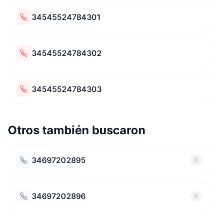
34545524784301
34545524784302
34545524784303
Otros también buscaron
34697202895
0
34697202896
0