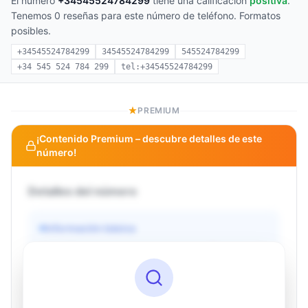
El número
+34545524784299
tiene una calificación
positiva
.
Tenemos 0 reseñas para este número de teléfono. Formatos
posibles.
+34545524784299
34545524784299
545524784299
+34 545 524 784 299
tel:+34545524784299
PREMIUM
¡Contenido Premium – descubre detalles de este
número!
Detalles del número
Información básica
Operador
Desconocido
País
Desconocido
Tipo
Desconocido
Estado
Desconocido