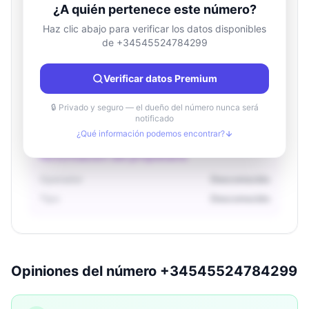
¿A quién pertenece este número?
Haz clic abajo para verificar los datos disponibles
de +34545524784299
Información de ubicación
País
Desconocido
Verificar datos Premium
Ciudad
Desconocido
Región
Desconocido
🔒 Privado y seguro — el dueño del número nunca será
notificado
¿Qué información podemos encontrar?
Información del propietario
Operador
Desconocido
Tipo
Desconocido
Opiniones del número +34545524784299