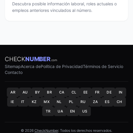
Descubra posible información laboral, roles actuales o
empleos anteriores vinculados al número.
CHECK
NUMBER
.com
Sitemap
Acerca de
Política de Privacidad
Términos de Servicio
Contacto
AR
AU
BY
BR
CA
CL
EE
FR
DE
IN
IE
IT
KZ
MX
NL
PL
RU
ZA
ES
CH
TR
UA
EN
US
© 2026
CheckNumber
. Todos los derechos reservados.