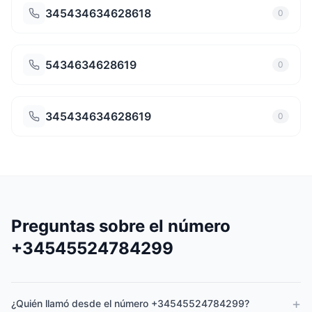
345434634628618
0
5434634628619
0
345434634628619
0
Preguntas sobre el número
+34545524784299
+
¿Quién llamó desde el número +34545524784299?