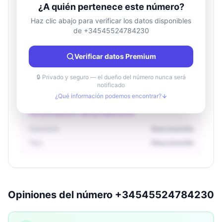
¿A quién pertenece este número?
Haz clic abajo para verificar los datos disponibles
de +34545524784230
Información de ubicación
País
Desconocido
Verificar datos Premium
Ciudad
Desconocido
Región
Desconocido
🔒 Privado y seguro — el dueño del número nunca será
notificado
¿Qué información podemos encontrar?
Información del propietario
Operador
Desconocido
Tipo
Desconocido
Opiniones del número +34545524784230