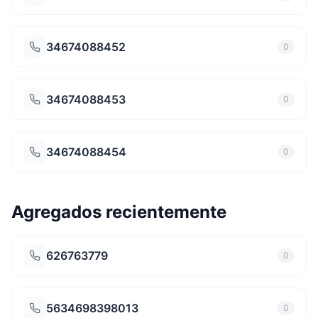
34674088452
0
34674088453
0
34674088454
0
Agregados recientemente
626763779
0
5634698398013
0