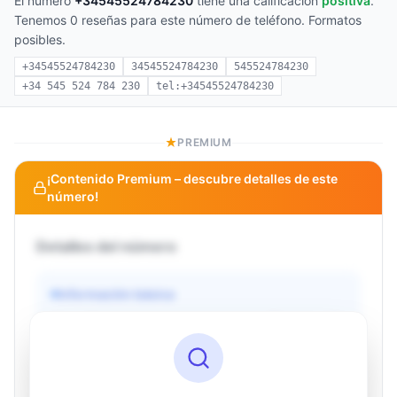
El número
+34545524784230
tiene una calificación
positiva
.
Tenemos 0 reseñas para este número de teléfono. Formatos
posibles.
+34545524784230
34545524784230
545524784230
+34 545 524 784 230
tel:+34545524784230
PREMIUM
¡Contenido Premium – descubre detalles de este
número!
Detalles del número
Información básica
Operador
Desconocido
País
Desconocido
Tipo
Desconocido
Estado
Desconocido