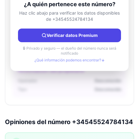
¿A quién pertenece este número?
Haz clic abajo para verificar los datos disponibles
de +34545524784134
Información de ubicación
País
Desconocido
Verificar datos Premium
Ciudad
Desconocido
Región
Desconocido
🔒 Privado y seguro — el dueño del número nunca será
notificado
¿Qué información podemos encontrar?
Información del propietario
Operador
Desconocido
Tipo
Desconocido
Opiniones del número +34545524784134