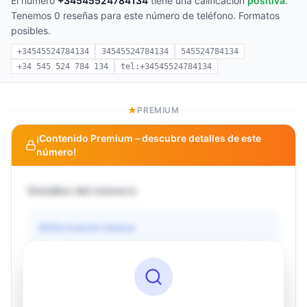
El número
+34545524784134
tiene una calificación
positiva
.
Tenemos 0 reseñas para este número de teléfono. Formatos
posibles.
+34545524784134
34545524784134
545524784134
+34 545 524 784 134
tel:+34545524784134
PREMIUM
¡Contenido Premium – descubre detalles de este
número!
Detalles del número
Información básica
Operador
Desconocido
País
Desconocido
Tipo
Desconocido
Estado
Desconocido