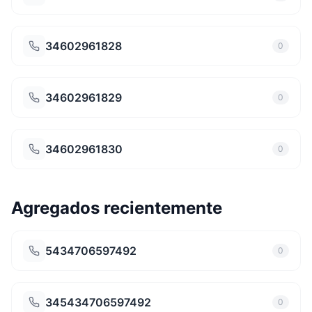
34602961828
0
34602961829
0
34602961830
0
Agregados recientemente
5434706597492
0
345434706597492
0