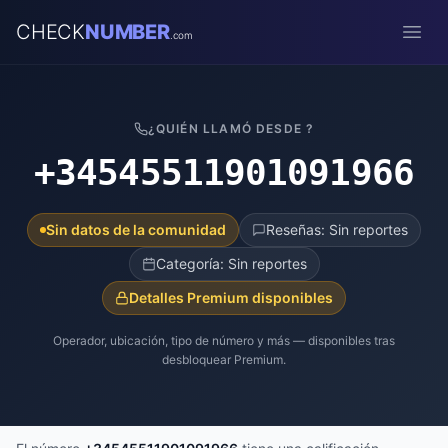
CHECK
NUMBER
.com
Open
¿QUIÉN LLAMÓ DESDE ?
+34545511901091966
Sin datos de la comunidad
Reseñas: Sin reportes
Categoría: Sin reportes
Detalles Premium disponibles
Operador, ubicación, tipo de número y más — disponibles tras
desbloquear Premium.