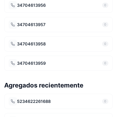
34704613956
0
34704613957
0
34704613958
0
34704613959
0
Agregados recientemente
5234622261688
0