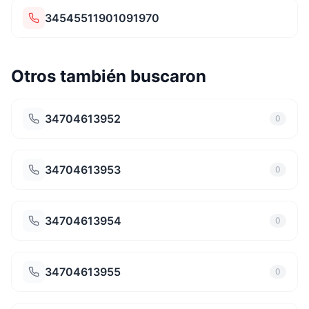
34545511901091970
Otros también buscaron
34704613952
0
34704613953
0
34704613954
0
34704613955
0