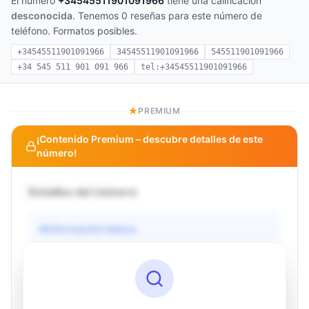
El número
+34545511901091966
tiene una calificación
desconocida
. Tenemos 0 reseñas para este número de
teléfono. Formatos posibles.
+34545511901091966
34545511901091966
545511901091966
+34 545 511 901 091 966
tel:+34545511901091966
PREMIUM
¡Contenido Premium – descubre detalles de este
número!
Detalles del número
Información básica
Operador
Desconocido
País
Desconocido
Tipo
Desconocido
Estado
Desconocido