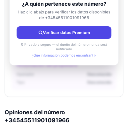
¿A quién pertenece este número?
Haz clic abajo para verificar los datos disponibles
de +34545511901091966
Información de ubicación
País
Desconocido
Verificar datos Premium
Ciudad
Desconocido
Región
Desconocido
🔒 Privado y seguro — el dueño del número nunca será
notificado
¿Qué información podemos encontrar?
Información del propietario
Operador
Desconocido
Tipo
Desconocido
Opiniones del número
+34545511901091966