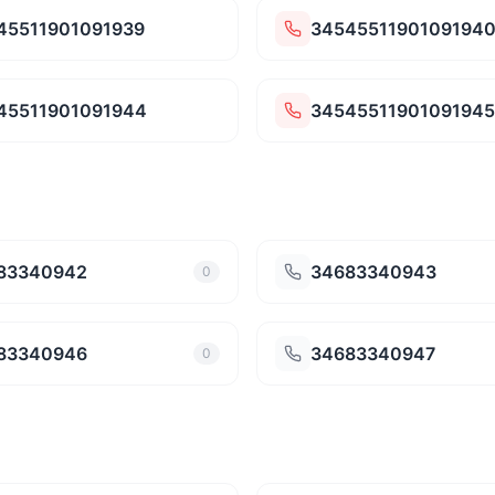
45511901091939
3454551190109194
45511901091944
34545511901091945
83340942
34683340943
0
83340946
34683340947
0