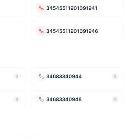
0
34545511901091941
34545511901091946
34683340944
0
0
34683340948
0
0