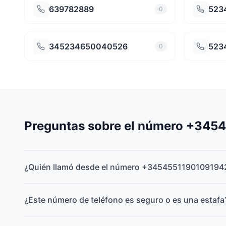
639782889
523
0
345234650040526
523
0
Preguntas sobre el número +34
¿Quién llamó desde el número +3454551190109194
¿Este número de teléfono es seguro o es una estafa