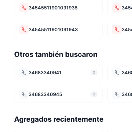
34545511901091938
345
34545511901091943
345
Otros también buscaron
34683340941
346
0
34683340945
346
0
Agregados recientemente