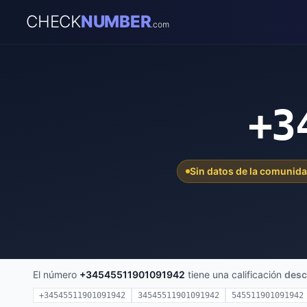
CHECK
NUMBER
.com
+3
Sin datos de la comunid
El número
+34545511901091942
tiene una calificación
desc
+34545511901091942
34545511901091942
545511901091942