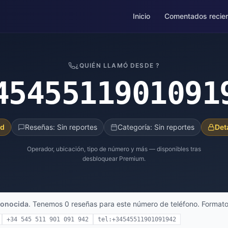
Inicio
Comentados recie
¿QUIÉN LLAMÓ DESDE ?
4545511901091
ad
Reseñas: Sin reportes
Categoría: Sin reportes
Det
Operador, ubicación, tipo de número y más — disponibles tras
desbloquear Premium.
onocida
. Tenemos 0 reseñas para este número de teléfono. Formato
+34 545 511 901 091 942
tel:+34545511901091942