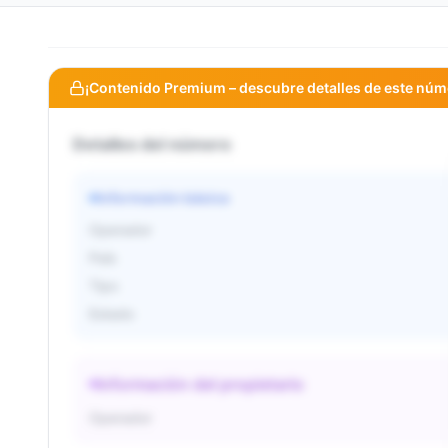
¡Contenido Premium – descubre detalles de este núm
Detalles del número
Información básica
Operador
País
Tipo
Estado
Información del propietario
Operador