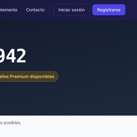
ntemente
Contacto
Iniciar sesión
Registrarse
942
alles Premium disponibles
s posibles.