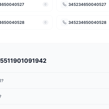
4650040527
345234650040527
0
4650040528
345234650040528
0
545511901091942
2?
?