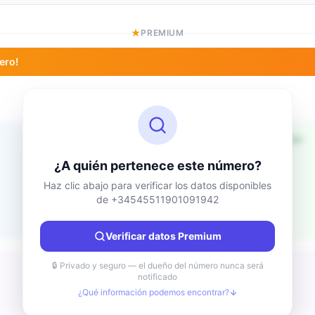
PREMIUM
ero!
Información de ubicación
Desconocido
País
¿A quién pertenece este número?
Desconocido
Ciudad
Haz clic abajo para verificar los datos disponibles
de +34545511901091942
Desconocido
Región
Desconocido
Verificar datos Premium
🔒 Privado y seguro — el dueño del número nunca será
notificado
¿Qué información podemos encontrar?
Desconocido
Tipo