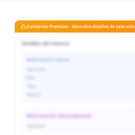
¡Contenido Premium – descubre detalles de este núm
Detalles del número
Información básica
Operador
País
Tipo
Estado
Información del propietario
Operador