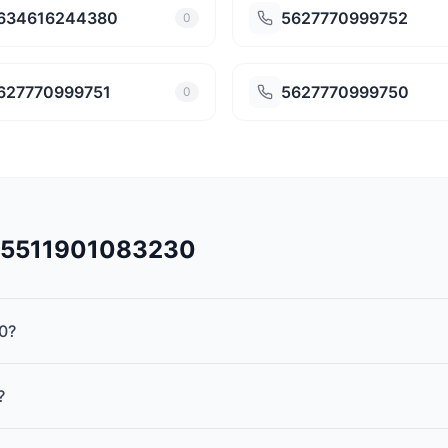
634616244380
5627770999752
0
627770999751
5627770999750
0
545511901083230
0?
?