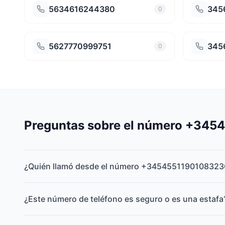
5634616244380
345
0
5627770999751
345
0
Preguntas sobre el número +34
¿Quién llamó desde el número +3454551190108323
¿Este número de teléfono es seguro o es una estafa