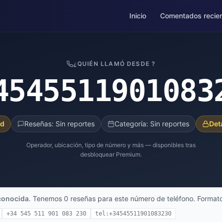
Inicio
Comentados recie
¿QUIÉN LLAMÓ DESDE ?
4545511901083
ad
Reseñas: Sin reportes
Categoría: Sin reportes
Det
Operador, ubicación, tipo de número y más — disponibles tras
desbloquear Premium.
conocida
. Tenemos 0 reseñas para este número de teléfono. Formato
+34 545 511 901 083 230
tel:+34545511901083230