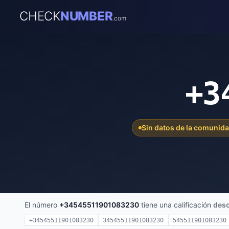
CHECK
NUMBER
.com
+3
Sin datos de la comunid
El número
+34545511901083230
tiene una calificación
des
+34545511901083230
34545511901083230
545511901083230