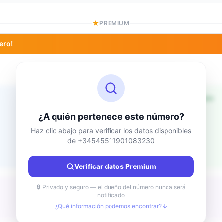
PREMIUM
ero!
Información de ubicación
Desconocido
País
¿A quién pertenece este número?
Desconocido
Ciudad
Haz clic abajo para verificar los datos disponibles
de +34545511901083230
Desconocido
Región
Desconocido
Verificar datos Premium
🔒 Privado y seguro — el dueño del número nunca será
notificado
¿Qué información podemos encontrar?
Desconocido
Tipo