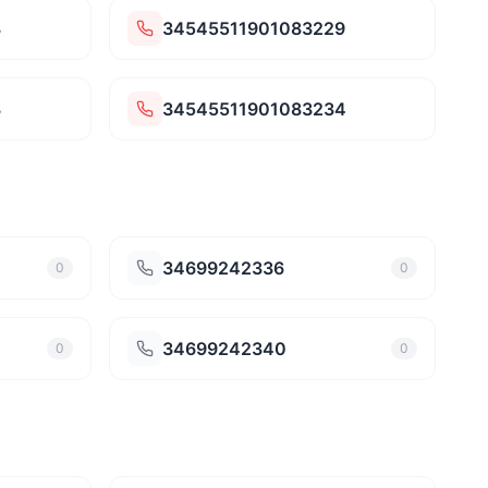
8
34545511901083229
3
34545511901083234
34699242336
0
0
34699242340
0
0