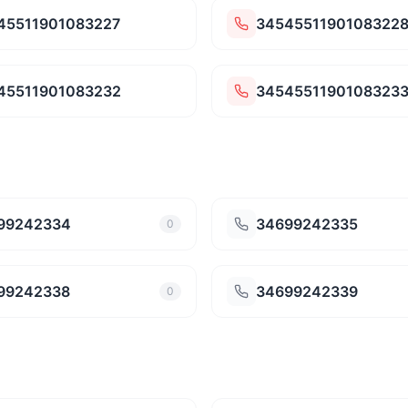
45511901083227
3454551190108322
45511901083232
3454551190108323
99242334
34699242335
0
99242338
34699242339
0