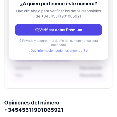
¿A quién pertenece este número?
Haz clic abajo para verificar los datos disponibles
de +34545511901065921
Información de ubicación
País
Desconocido
Verificar datos Premium
Ciudad
Desconocido
Región
Desconocido
🔒 Privado y seguro — el dueño del número nunca será
notificado
¿Qué información podemos encontrar?
Información del propietario
Operador
Desconocido
Tipo
Desconocido
Opiniones del número
+34545511901065921