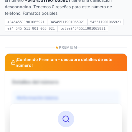
El número
+34545511901065921
tiene una calificación
desconocida
. Tenemos 0 reseñas para este número de
teléfono. Formatos posibles.
+34545511901065921
34545511901065921
545511901065921
+34 545 511 901 065 921
tel:+34545511901065921
PREMIUM
¡Contenido Premium – descubre detalles de este
número!
Detalles del número
Información básica
Operador
Desconocido
País
Desconocido
Tipo
Desconocido
Estado
Desconocido