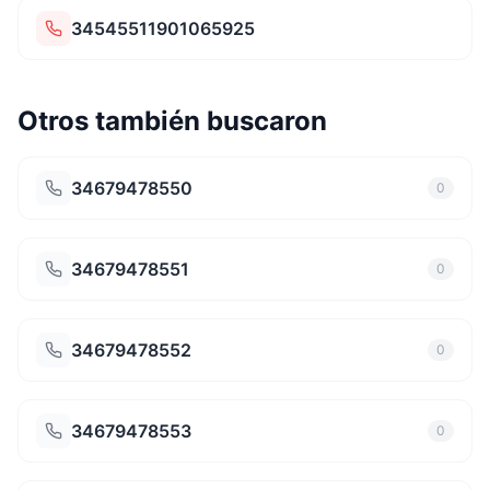
34545511901065925
Otros también buscaron
34679478550
0
34679478551
0
34679478552
0
34679478553
0