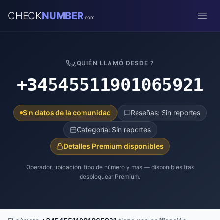
CHECK
NUMBER
.com
Open
¿QUIÉN LLAMÓ DESDE ?
+34545511901065921
Sin datos de la comunidad
Reseñas: Sin reportes
Categoría: Sin reportes
Detalles Premium disponibles
Operador, ubicación, tipo de número y más — disponibles tras
desbloquear Premium.