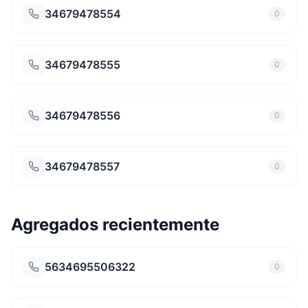
34679478554
0
34679478555
0
34679478556
0
34679478557
0
Agregados recientemente
5634695506322
0