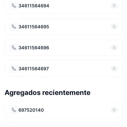
34611564694
0
34611564695
0
34611564696
0
34611564697
0
Agregados recientemente
697520140
0