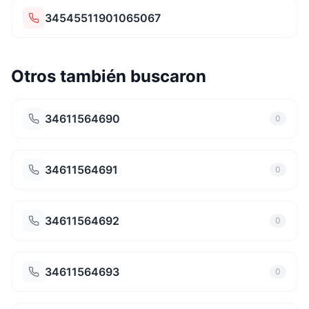
34545511901065067
Otros también buscaron
34611564690
0
34611564691
0
34611564692
0
34611564693
0