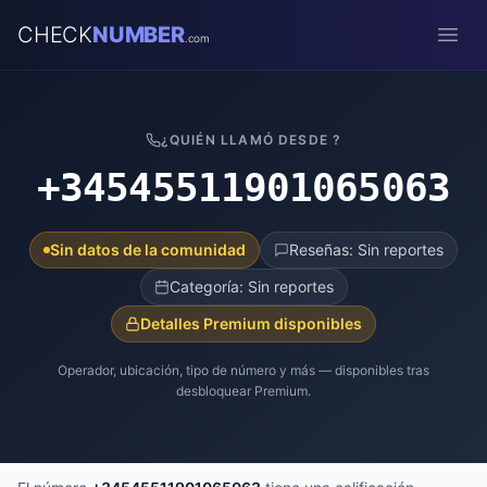
CHECK
NUMBER
.com
Open
¿QUIÉN LLAMÓ DESDE ?
+34545511901065063
Sin datos de la comunidad
Reseñas: Sin reportes
Categoría: Sin reportes
Detalles Premium disponibles
Operador, ubicación, tipo de número y más — disponibles tras
desbloquear Premium.