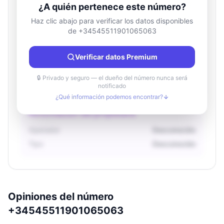
¿A quién pertenece este número?
Haz clic abajo para verificar los datos disponibles
de +34545511901065063
Información de ubicación
País
Desconocido
Verificar datos Premium
Ciudad
Desconocido
Región
Desconocido
🔒 Privado y seguro — el dueño del número nunca será
notificado
¿Qué información podemos encontrar?
Información del propietario
Operador
Desconocido
Tipo
Desconocido
Opiniones del número
+34545511901065063