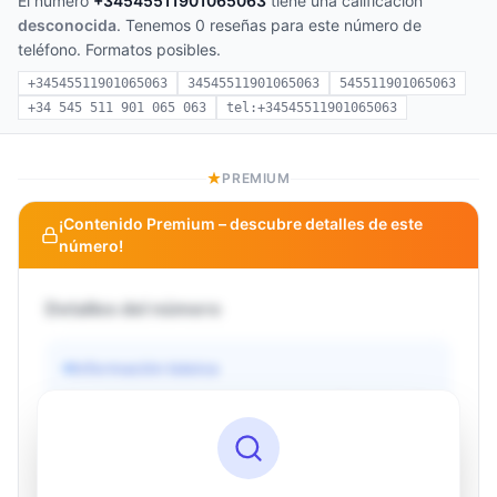
El número
+34545511901065063
tiene una calificación
desconocida
. Tenemos 0 reseñas para este número de
teléfono. Formatos posibles.
+34545511901065063
34545511901065063
545511901065063
+34 545 511 901 065 063
tel:+34545511901065063
PREMIUM
¡Contenido Premium – descubre detalles de este
número!
Detalles del número
Información básica
Operador
Desconocido
País
Desconocido
Tipo
Desconocido
Estado
Desconocido