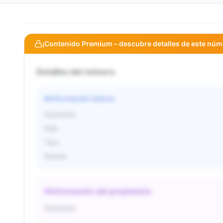
¡Contenido Premium – descubre detalles de este núm
Detalles del número
Información básica
Operador
País
Tipo
Estado
Información del propietario
Operador