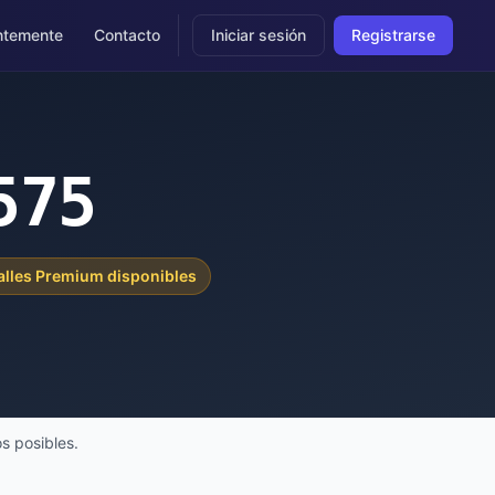
ntemente
Contacto
Iniciar sesión
Registrarse
575
alles Premium disponibles
s posibles.