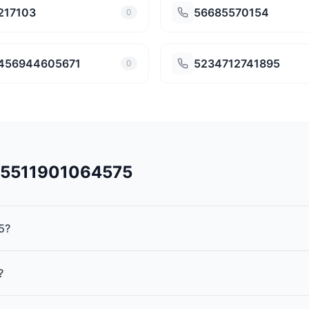
217103
56685570154
0
456944605671
5234712741895
0
545511901064575
5?
?