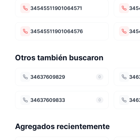
34545511901064571
345
34545511901064576
345
Otros también buscaron
34637609829
346
0
34637609833
346
0
Agregados recientemente