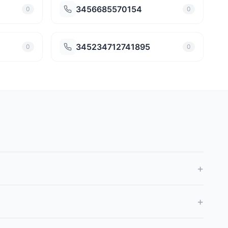
3456685570154
0
0
345234712741895
0
0
+
+