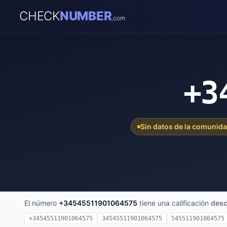
CHECK
NUMBER
.com
+3
Sin datos de la comunid
El número
+34545511901064575
tiene una calificación
des
+34545511901064575
34545511901064575
545511901064575