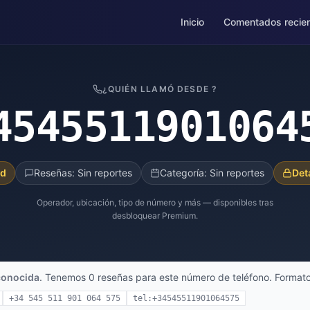
Inicio
Comentados recie
¿QUIÉN LLAMÓ DESDE ?
4545511901064
ad
Reseñas: Sin reportes
Categoría: Sin reportes
Det
Operador, ubicación, tipo de número y más — disponibles tras
desbloquear Premium.
conocida
. Tenemos 0 reseñas para este número de teléfono. Formato
+34 545 511 901 064 575
tel:+34545511901064575