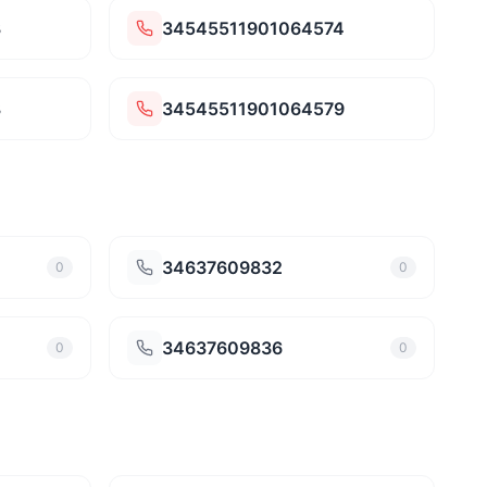
3
34545511901064574
8
34545511901064579
34637609832
0
0
34637609836
0
0