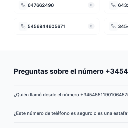
647662490
643
0
5456944605671
345
0
Preguntas sobre el número +34
¿Quién llamó desde el número +3454551190106457
¿Este número de teléfono es seguro o es una estafa