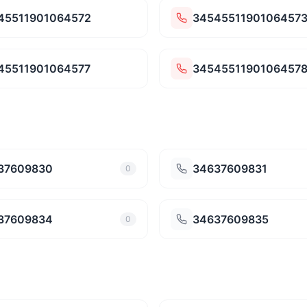
45511901064572
3454551190106457
45511901064577
3454551190106457
37609830
34637609831
0
37609834
34637609835
0