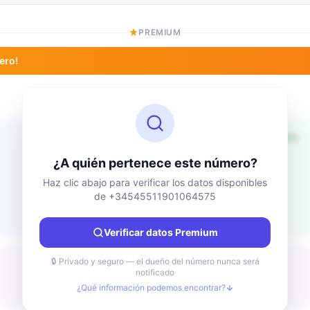
PREMIUM
ero!
Información de ubicación
Desconocido
País
¿A quién pertenece este número?
Desconocido
Ciudad
Haz clic abajo para verificar los datos disponibles
de +34545511901064575
Desconocido
Región
Desconocido
Verificar datos Premium
🔒 Privado y seguro — el dueño del número nunca será
notificado
¿Qué información podemos encontrar?
Desconocido
Tipo