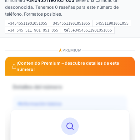
El número
+34545511901051055
tiene una calificación
desconocida
. Tenemos 0 reseñas para este número de
teléfono. Formatos posibles.
+34545511901051055
34545511901051055
545511901051055
+34 545 511 901 051 055
tel:+34545511901051055
PREMIUM
¡Contenido Premium – descubre detalles de este
número!
Detalles del número
Información básica
Operador
Desconocido
País
Desconocido
Tipo
Desconocido
Estado
Desconocido