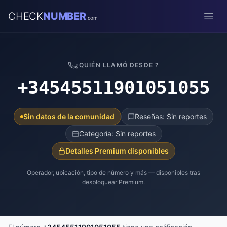
CHECK
NUMBER
.com
Open
¿QUIÉN LLAMÓ DESDE ?
+34545511901051055
Sin datos de la comunidad
Reseñas: Sin reportes
Categoría: Sin reportes
Detalles Premium disponibles
Operador, ubicación, tipo de número y más — disponibles tras
desbloquear Premium.