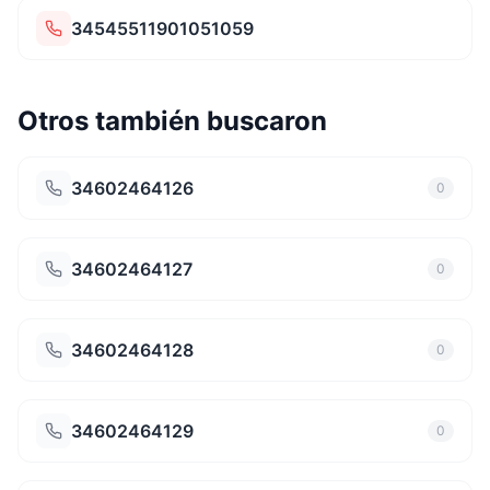
34545511901051059
Otros también buscaron
34602464126
0
34602464127
0
34602464128
0
34602464129
0