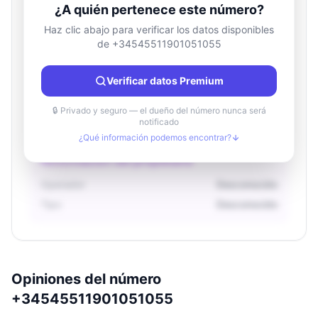
¿A quién pertenece este número?
Haz clic abajo para verificar los datos disponibles
de +34545511901051055
Información de ubicación
País
Desconocido
Verificar datos Premium
Ciudad
Desconocido
Región
Desconocido
🔒 Privado y seguro — el dueño del número nunca será
notificado
¿Qué información podemos encontrar?
Información del propietario
Operador
Desconocido
Tipo
Desconocido
Opiniones del número
+34545511901051055