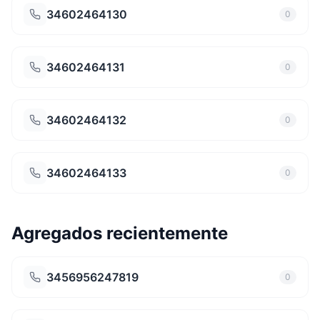
34602464130
0
34602464131
0
34602464132
0
34602464133
0
Agregados recientemente
3456956247819
0