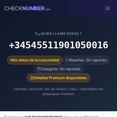
CHECK
NUMBER
.com
Open
¿QUIÉN LLAMÓ DESDE ?
+34545511901050016
Sin datos de la comunidad
Reseñas: Sin reportes
Categoría: Sin reportes
Detalles Premium disponibles
Operador, ubicación, tipo de número y más — disponibles tras
desbloquear Premium.