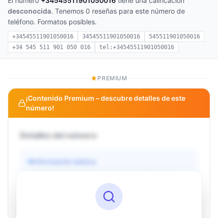
El número
+34545511901050016
tiene una calificación
desconocida
. Tenemos 0 reseñas para este número de
teléfono. Formatos posibles.
+34545511901050016
34545511901050016
545511901050016
+34 545 511 901 050 016
tel:+34545511901050016
PREMIUM
¡Contenido Premium – descubre detalles de este
número!
Detalles del número
Información básica
Operador
Desconocido
País
Desconocido
Tipo
Desconocido
Estado
Desconocido