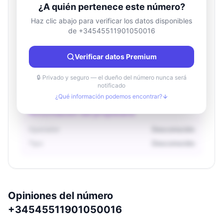
¿A quién pertenece este número?
Haz clic abajo para verificar los datos disponibles
de +34545511901050016
Información de ubicación
País
Desconocido
Verificar datos Premium
Ciudad
Desconocido
Región
Desconocido
🔒 Privado y seguro — el dueño del número nunca será
notificado
¿Qué información podemos encontrar?
Información del propietario
Operador
Desconocido
Tipo
Desconocido
Opiniones del número
+34545511901050016