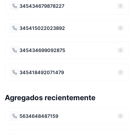
345434679878227
0
345415022023892
0
345434699092875
0
345418492071479
0
Agregados recientemente
5634648487159
0