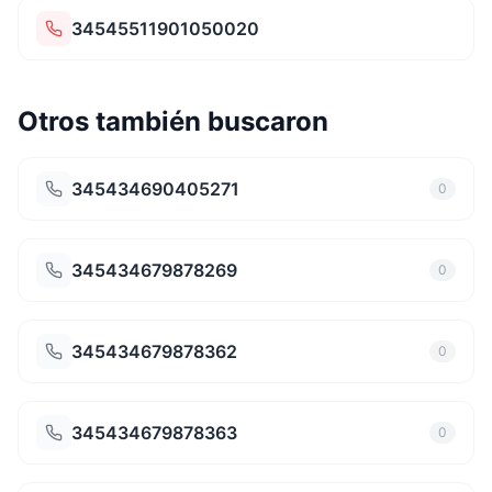
34545511901050020
Otros también buscaron
345434690405271
0
345434679878269
0
345434679878362
0
345434679878363
0