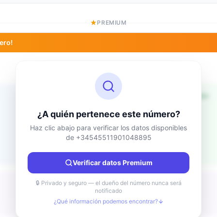
PREMIUM
ero!
Información de ubicación
Desconocido
País
¿A quién pertenece este número?
Desconocido
Ciudad
Haz clic abajo para verificar los datos disponibles
de +34545511901048895
Desconocido
Región
Desconocido
Verificar datos Premium
🔒 Privado y seguro — el dueño del número nunca será
notificado
¿Qué información podemos encontrar?
Desconocido
Tipo