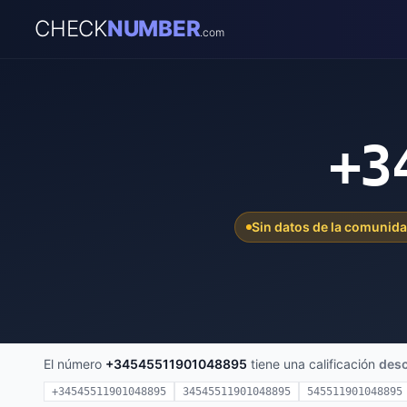
CHECK
NUMBER
.com
+3
Sin datos de la comunid
El número
+34545511901048895
tiene una calificación
des
+34545511901048895
34545511901048895
545511901048895