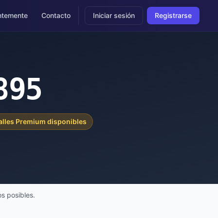
ntemente
Contacto
Iniciar sesión
Registrarse
895
alles Premium disponibles
s posibles.