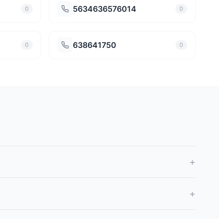
5634636576014
0
0
638641750
0
0
+
+