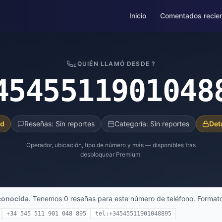
Inicio
Comentados recie
¿QUIÉN LLAMÓ DESDE ?
4545511901048
ad
Reseñas: Sin reportes
Categoría: Sin reportes
Det
Operador, ubicación, tipo de número y más — disponibles tras
desbloquear Premium.
conocida
. Tenemos 0 reseñas para este número de teléfono. Formato
+34 545 511 901 048 895
tel:+34545511901048895