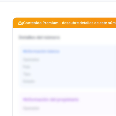
¡Contenido Premium – descubre detalles de este núm
Detalles del número
Información básica
Operador
País
Tipo
Estado
Información del propietario
Operador