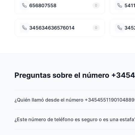
656807558
541
0
345634636576014
345
0
Preguntas sobre el número +34
¿Quién llamó desde el número +3454551190104889
¿Este número de teléfono es seguro o es una estafa