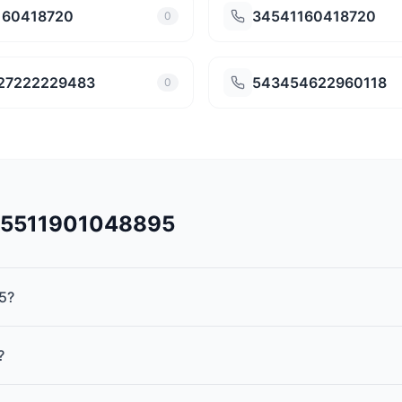
160418720
34541160418720
0
27222229483
543454622960118
0
545511901048895
5?
?