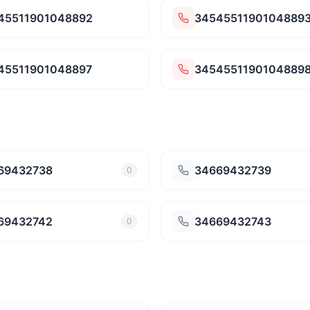
45511901048892
3454551190104889
45511901048897
3454551190104889
69432738
34669432739
0
69432742
34669432743
0