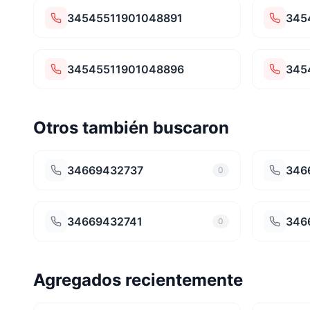
34545511901048891
345
34545511901048896
345
Otros también buscaron
34669432737
346
0
34669432741
346
0
Agregados recientemente