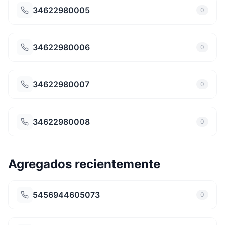
34622980005
0
34622980006
0
34622980007
0
34622980008
0
Agregados recientemente
5456944605073
0