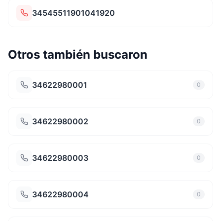
34545511901041920
Otros también buscaron
34622980001
0
34622980002
0
34622980003
0
34622980004
0