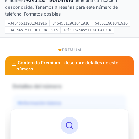
El número
+34545511901041916
tiene una calificación
desconocida
. Tenemos 0 reseñas para este número de
teléfono. Formatos posibles.
+34545511901041916
34545511901041916
545511901041916
+34 545 511 901 041 916
tel:+34545511901041916
PREMIUM
¡Contenido Premium – descubre detalles de este
número!
Detalles del número
Información básica
Operador
Desconocido
País
Desconocido
Tipo
Desconocido
Estado
Desconocido