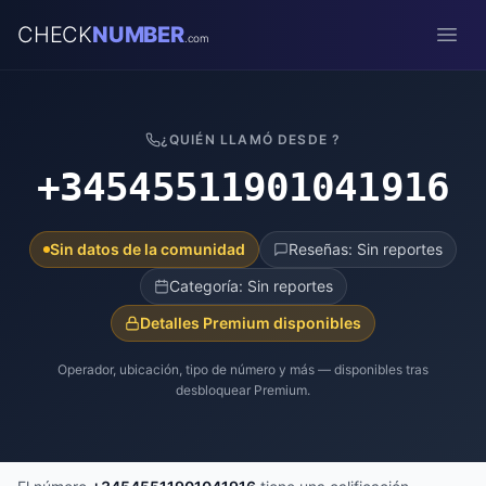
CHECK
NUMBER
.com
Open
¿QUIÉN LLAMÓ DESDE ?
+34545511901041916
Sin datos de la comunidad
Reseñas: Sin reportes
Categoría: Sin reportes
Detalles Premium disponibles
Operador, ubicación, tipo de número y más — disponibles tras
desbloquear Premium.