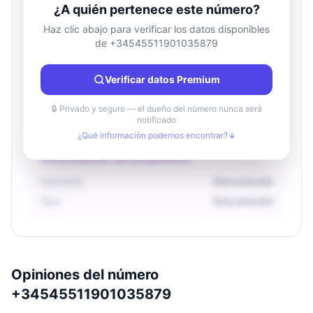
¿A quién pertenece este número?
Haz clic abajo para verificar los datos disponibles
de +34545511901035879
Información de ubicación
País
Desconocido
Verificar datos Premium
Ciudad
Desconocido
Región
Desconocido
🔒 Privado y seguro — el dueño del número nunca será
notificado
¿Qué información podemos encontrar?
Información del propietario
Operador
Desconocido
Tipo
Desconocido
Opiniones del número
+34545511901035879