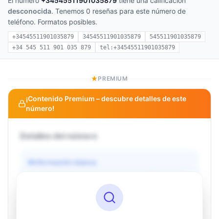
El número
+34545511901035879
tiene una calificación
desconocida
. Tenemos 0 reseñas para este número de
teléfono. Formatos posibles.
+34545511901035879
34545511901035879
545511901035879
+34 545 511 901 035 879
tel:+34545511901035879
PREMIUM
¡Contenido Premium – descubre detalles de este
número!
Detalles del número
Información básica
Operador
Desconocido
País
Desconocido
Tipo
Desconocido
Estado
Desconocido