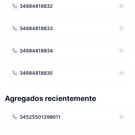
34684818832
0
34684818833
0
34684818834
0
34684818835
0
Agregados recientemente
34525501298611
0