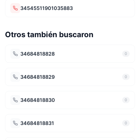
34545511901035883
Otros también buscaron
34684818828
0
34684818829
0
34684818830
0
34684818831
0