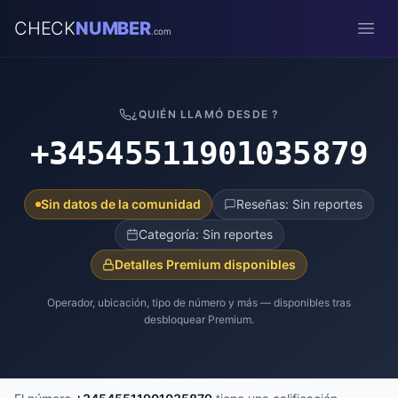
CHECK
NUMBER
.com
Open
¿QUIÉN LLAMÓ DESDE ?
+34545511901035879
Sin datos de la comunidad
Reseñas: Sin reportes
Categoría: Sin reportes
Detalles Premium disponibles
Operador, ubicación, tipo de número y más — disponibles tras
desbloquear Premium.