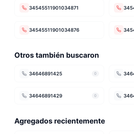
34545511901034871
345
34545511901034876
345
Otros también buscaron
34646891425
346
0
34646891429
346
0
Agregados recientemente