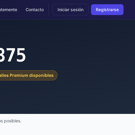
ntemente
Contacto
Iniciar sesión
Registrarse
875
alles Premium disponibles
s posibles.