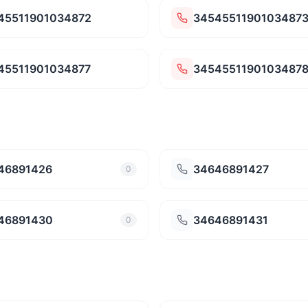
45511901034872
3454551190103487
45511901034877
3454551190103487
46891426
34646891427
0
46891430
34646891431
0