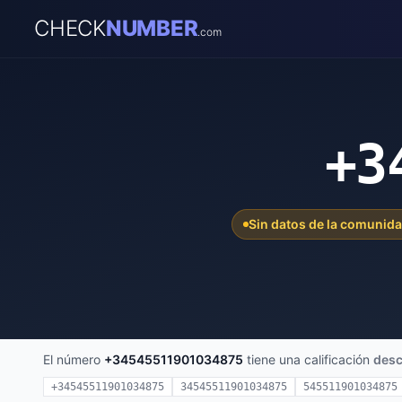
CHECK
NUMBER
.com
+3
Sin datos de la comunid
El número
+34545511901034875
tiene una calificación
des
+34545511901034875
34545511901034875
545511901034875