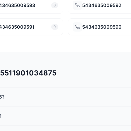
434635009593
5434635009592
0
434635009591
5434635009590
0
545511901034875
5?
?