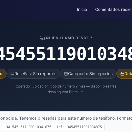
Inicio
Comentados recie
¿QUIÉN LLAMÓ DESDE ?
4545511901034
ad
Reseñas: Sin reportes
Categoría: Sin reportes
Det
Operador, ubicación, tipo de número y más — disponibles tras
desbloquear Premium.
conocida
. Tenemos 0 reseñas para este número de teléfono. Formato
+34 545 511 901 034 875
tel:+34545511901034875