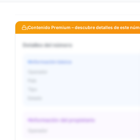
¡Contenido Premium – descubre detalles de este núm
Detalles del número
Información básica
Operador
País
Tipo
Estado
Información del propietario
Operador