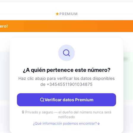
PREMIUM
ero!
Información de ubicación
Desconocido
País
¿A quién pertenece este número?
Desconocido
Ciudad
Haz clic abajo para verificar los datos disponibles
de +34545511901034875
Desconocido
Región
Desconocido
Verificar datos Premium
🔒 Privado y seguro — el dueño del número nunca será
notificado
¿Qué información podemos encontrar?
Desconocido
Tipo