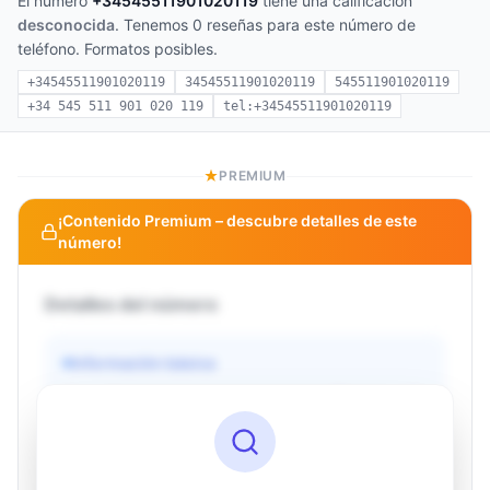
El número
+34545511901020119
tiene una calificación
desconocida
. Tenemos 0 reseñas para este número de
teléfono. Formatos posibles.
+34545511901020119
34545511901020119
545511901020119
+34 545 511 901 020 119
tel:+34545511901020119
PREMIUM
¡Contenido Premium – descubre detalles de este
número!
Detalles del número
Información básica
Operador
Desconocido
País
Desconocido
Tipo
Desconocido
Estado
Desconocido