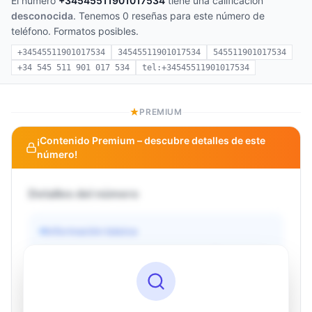
El número
+34545511901017534
tiene una calificación
desconocida
. Tenemos 0 reseñas para este número de
teléfono. Formatos posibles.
+34545511901017534
34545511901017534
545511901017534
+34 545 511 901 017 534
tel:+34545511901017534
PREMIUM
¡Contenido Premium – descubre detalles de este
número!
Detalles del número
Información básica
Operador
Desconocido
País
Desconocido
Tipo
Desconocido
Estado
Desconocido