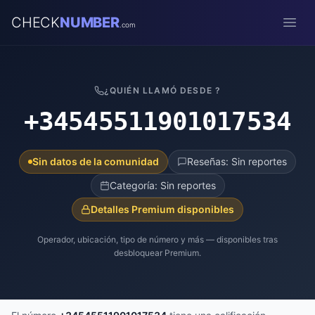
CHECK
NUMBER
.com
Open
¿QUIÉN LLAMÓ DESDE ?
+34545511901017534
Sin datos de la comunidad
Reseñas: Sin reportes
Categoría: Sin reportes
Detalles Premium disponibles
Operador, ubicación, tipo de número y más — disponibles tras
desbloquear Premium.