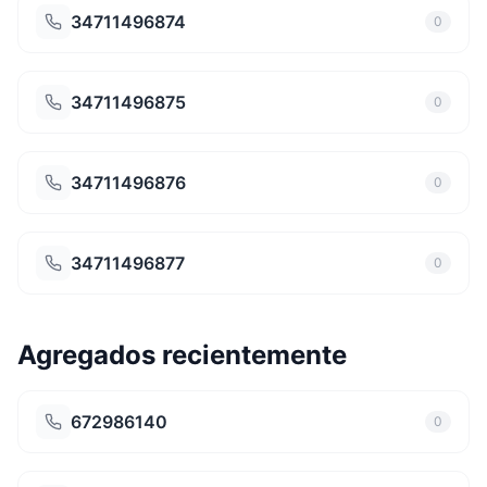
34711496874
0
34711496875
0
34711496876
0
34711496877
0
Agregados recientemente
672986140
0