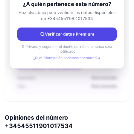
¿A quién pertenece este número?
Haz clic abajo para verificar los datos disponibles
de +34545511901017534
Información de ubicación
País
Desconocido
Verificar datos Premium
Ciudad
Desconocido
Región
Desconocido
🔒 Privado y seguro — el dueño del número nunca será
notificado
¿Qué información podemos encontrar?
Información del propietario
Operador
Desconocido
Tipo
Desconocido
Opiniones del número
+34545511901017534