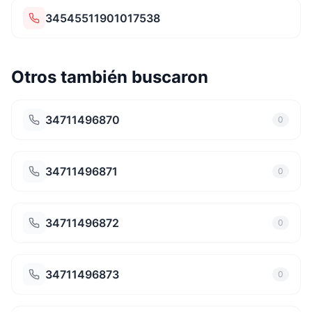
34545511901017538
Otros también buscaron
34711496870
0
34711496871
0
34711496872
0
34711496873
0