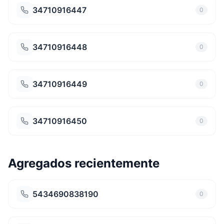
34710916447
0
34710916448
0
34710916449
0
34710916450
0
Agregados recientemente
5434690838190
0