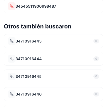
34545511900998487
Otros también buscaron
34710916443
0
34710916444
0
34710916445
0
34710916446
0