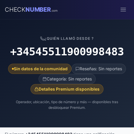
CHECK
NUMBER
.com
Open
¿QUIÉN LLAMÓ DESDE ?
+34545511900998483
Sin datos de la comunidad
Reseñas: Sin reportes
Categoría: Sin reportes
Detalles Premium disponibles
Operador, ubicación, tipo de número y más — disponibles tras
desbloquear Premium.