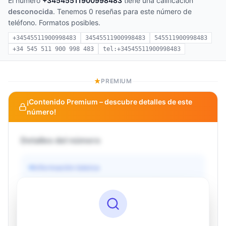
El número
+34545511900998483
tiene una calificación
desconocida
. Tenemos 0 reseñas para este número de
teléfono. Formatos posibles.
+34545511900998483
34545511900998483
545511900998483
+34 545 511 900 998 483
tel:+34545511900998483
PREMIUM
¡Contenido Premium – descubre detalles de este
número!
Detalles del número
Información básica
Operador
Desconocido
País
Desconocido
Tipo
Desconocido
Estado
Desconocido