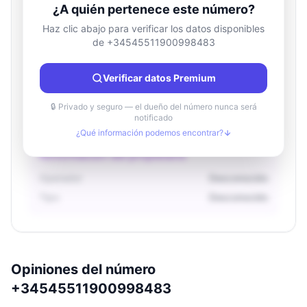
¿A quién pertenece este número?
Haz clic abajo para verificar los datos disponibles
de +34545511900998483
Información de ubicación
País
Desconocido
Verificar datos Premium
Ciudad
Desconocido
Región
Desconocido
🔒 Privado y seguro — el dueño del número nunca será
notificado
¿Qué información podemos encontrar?
Información del propietario
Operador
Desconocido
Tipo
Desconocido
Opiniones del número
+34545511900998483