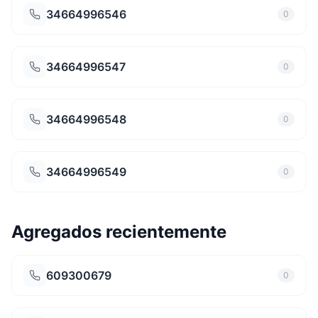
34664996546
0
34664996547
0
34664996548
0
34664996549
0
Agregados recientemente
609300679
0