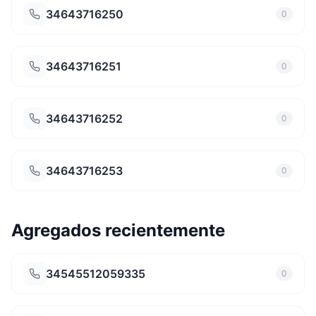
34643716250
0
34643716251
0
34643716252
0
34643716253
0
Agregados recientemente
34545512059335
0