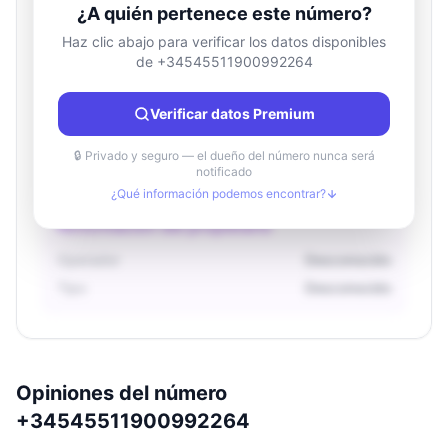
¿A quién pertenece este número?
Haz clic abajo para verificar los datos disponibles
de +34545511900992264
Información de ubicación
País
Desconocido
Verificar datos Premium
Ciudad
Desconocido
Región
Desconocido
🔒 Privado y seguro — el dueño del número nunca será
notificado
¿Qué información podemos encontrar?
Información del propietario
Operador
Desconocido
Tipo
Desconocido
Opiniones del número
+34545511900992264