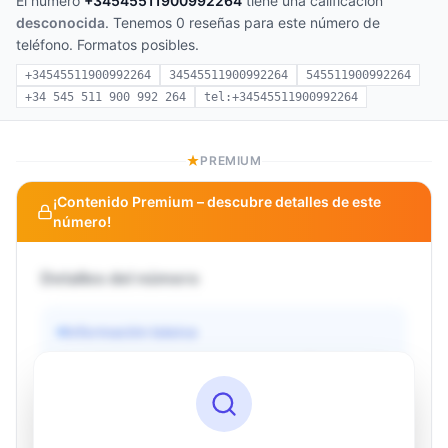
El número
+34545511900992264
tiene una calificación
desconocida
. Tenemos 0 reseñas para este número de
teléfono. Formatos posibles.
+34545511900992264
34545511900992264
545511900992264
+34 545 511 900 992 264
tel:+34545511900992264
PREMIUM
¡Contenido Premium – descubre detalles de este
número!
Detalles del número
Información básica
Operador
Desconocido
País
Desconocido
Tipo
Desconocido
Estado
Desconocido