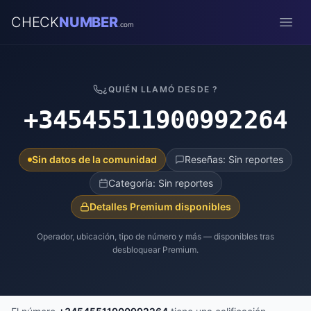
CHECK
NUMBER
.com
Open
¿QUIÉN LLAMÓ DESDE ?
+34545511900992264
Sin datos de la comunidad
Reseñas: Sin reportes
Categoría: Sin reportes
Detalles Premium disponibles
Operador, ubicación, tipo de número y más — disponibles tras
desbloquear Premium.