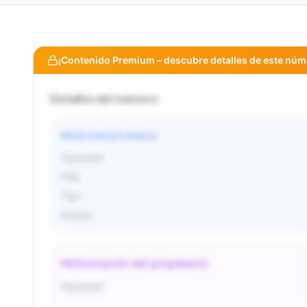
¡Contenido Premium – descubre detalles de este núm
Detalles del número
Información básica
Operador
País
Tipo
Estado
Información del propietario
Operador