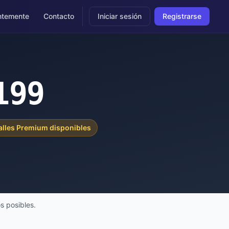
ntemente
Contacto
Iniciar sesión
Registrarse
199
alles Premium disponibles
s posibles.