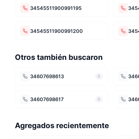
34545511900991195
345
34545511900991200
345
Otros también buscaron
34607698613
346
0
34607698617
346
0
Agregados recientemente