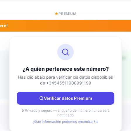
PREMIUM
ero!
Información de ubicación
Desconocido
País
¿A quién pertenece este número?
Desconocido
Ciudad
Haz clic abajo para verificar los datos disponibles
de +34545511900991199
Desconocido
Región
Desconocido
Verificar datos Premium
🔒 Privado y seguro — el dueño del número nunca será
notificado
¿Qué información podemos encontrar?
Desconocido
Tipo