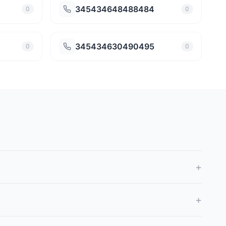
345434648488484
0
0
345434630490495
0
0
+
+