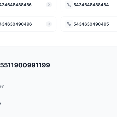
434648488486
5434648488484
0
434630490496
5434630490495
0
545511900991199
9?
?