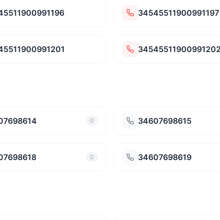
45511900991196
34545511900991197
45511900991201
3454551190099120
07698614
34607698615
0
07698618
34607698619
0