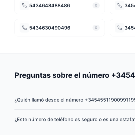
5434648488486
345
0
5434630490496
345
0
Preguntas sobre el número +34
¿Quién llamó desde el número +3454551190099119
¿Este número de teléfono es seguro o es una estafa