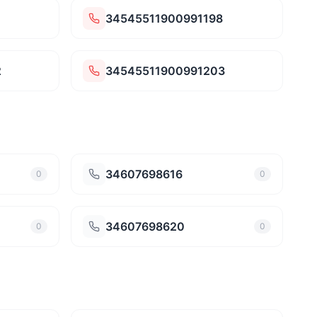
34545511900991198
2
34545511900991203
34607698616
0
0
34607698620
0
0