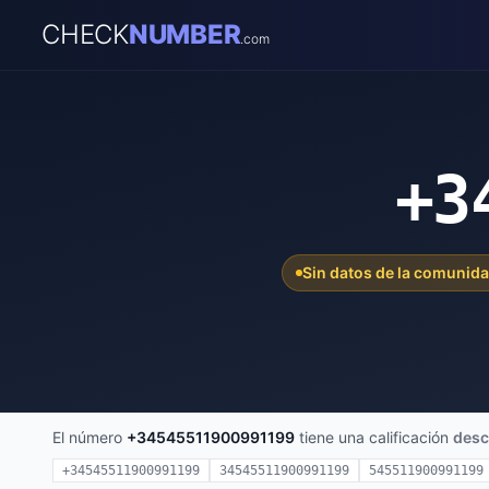
CHECK
NUMBER
.com
+3
Sin datos de la comunid
El número
+34545511900991199
tiene una calificación
desc
+34545511900991199
34545511900991199
545511900991199