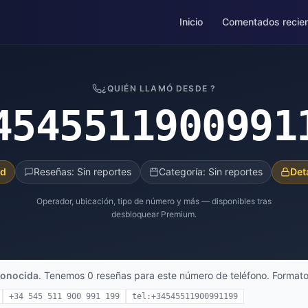
Inicio
Comentados recie
¿QUIÉN LLAMÓ DESDE ?
4545511900991
ad
Reseñas: Sin reportes
Categoría: Sin reportes
Det
Operador, ubicación, tipo de número y más — disponibles tras
desbloquear Premium.
onocida
. Tenemos 0 reseñas para este número de teléfono. Formato
+34 545 511 900 991 199
tel:+34545511900991199