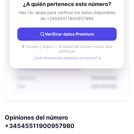
¿A quién pertenece este número?
Haz clic abajo para verificar los datos disponibles
de +34545511900957980
Información de ubicación
País
Desconocido
Verificar datos Premium
Ciudad
Desconocido
Región
Desconocido
🔒 Privado y seguro — el dueño del número nunca será
notificado
¿Qué información podemos encontrar?
Información del propietario
Operador
Desconocido
Tipo
Desconocido
Opiniones del número
+34545511900957980