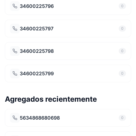
34600225796
0
34600225797
0
34600225798
0
34600225799
0
Agregados recientemente
5634868680698
0