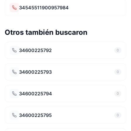
34545511900957984
Otros también buscaron
34600225792
0
34600225793
0
34600225794
0
34600225795
0