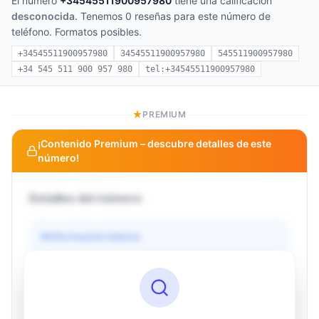
El número
+34545511900957980
tiene una calificación
desconocida
. Tenemos 0 reseñas para este número de
teléfono. Formatos posibles.
+34545511900957980
34545511900957980
545511900957980
+34 545 511 900 957 980
tel:+34545511900957980
PREMIUM
¡Contenido Premium – descubre detalles de este
número!
Detalles del número
Información básica
Operador
Desconocido
País
Desconocido
Tipo
Desconocido
Estado
Desconocido