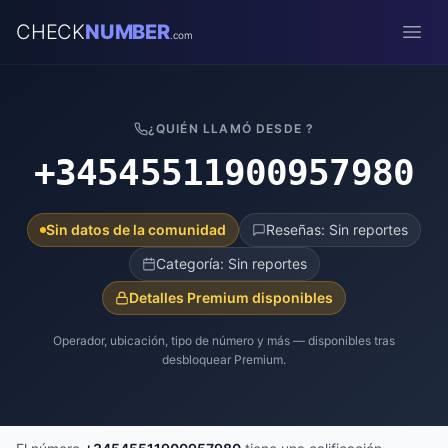
CHECK
NUMBER
.com
Open
¿QUIÉN LLAMÓ DESDE ?
+34545511900957980
Sin datos de la comunidad
Reseñas: Sin reportes
Categoría: Sin reportes
Detalles Premium disponibles
Operador, ubicación, tipo de número y más — disponibles tras
desbloquear Premium.