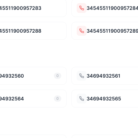
45511900957283
3454551190095728
45511900957288
3454551190095728
94932560
34694932561
0
94932564
34694932565
0