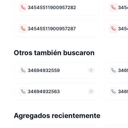
34545511900957282
345
34545511900957287
345
Otros también buscaron
34694932559
346
0
34694932563
346
0
Agregados recientemente