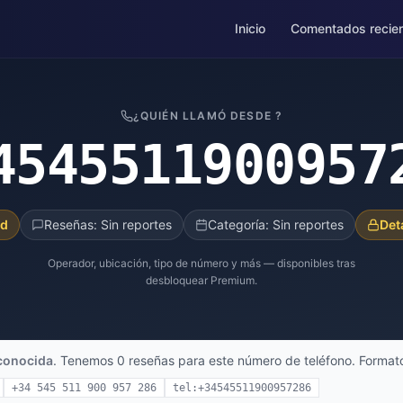
Inicio
Comentados recie
¿QUIÉN LLAMÓ DESDE ?
4545511900957
ad
Reseñas: Sin reportes
Categoría: Sin reportes
Det
Operador, ubicación, tipo de número y más — disponibles tras
desbloquear Premium.
conocida
. Tenemos 0 reseñas para este número de teléfono. Formato
+34 545 511 900 957 286
tel:+34545511900957286