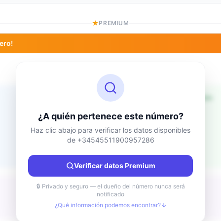
PREMIUM
ero!
Información de ubicación
Desconocido
País
¿A quién pertenece este número?
Desconocido
Ciudad
Haz clic abajo para verificar los datos disponibles
de +34545511900957286
Desconocido
Región
Desconocido
Verificar datos Premium
🔒 Privado y seguro — el dueño del número nunca será
notificado
¿Qué información podemos encontrar?
Desconocido
Tipo