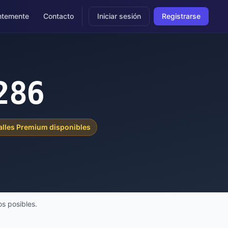
ntemente
Contacto
Iniciar sesión
Registrarse
286
alles Premium disponibles
s posibles.