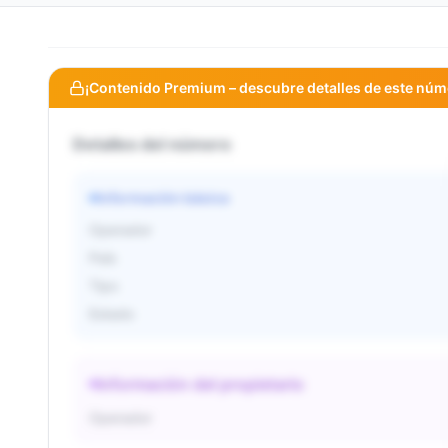
¡Contenido Premium – descubre detalles de este núm
Detalles del número
Información básica
Operador
País
Tipo
Estado
Información del propietario
Operador