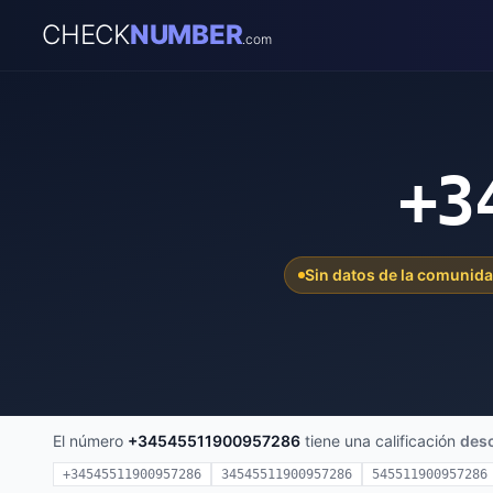
CHECK
NUMBER
.com
+3
Sin datos de la comunid
El número
+34545511900957286
tiene una calificación
des
+34545511900957286
34545511900957286
545511900957286