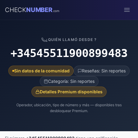
CHECK
NUMBER
.com
Open
¿QUIÉN LLAMÓ DESDE ?
+34545511900899483
Sin datos de la comunidad
Reseñas: Sin reportes
Categoría: Sin reportes
Detalles Premium disponibles
Operador, ubicación, tipo de número y más — disponibles tras
desbloquear Premium.