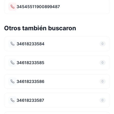
34545511900899487
Otros también buscaron
34618233584
0
34618233585
0
34618233586
0
34618233587
0