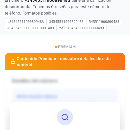
El número
+34545511900899483
tiene una calificación
desconocida
. Tenemos 0 reseñas para este número de
teléfono. Formatos posibles.
+34545511900899483
34545511900899483
545511900899483
+34 545 511 900 899 483
tel:+34545511900899483
PREMIUM
¡Contenido Premium – descubre detalles de este
número!
Detalles del número
Información básica
Operador
Desconocido
País
Desconocido
Tipo
Desconocido
Estado
Desconocido