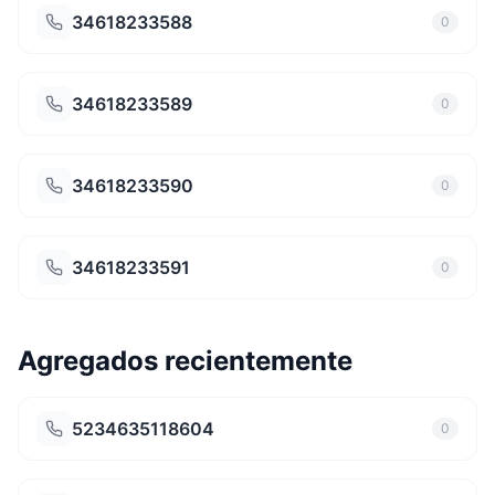
34618233588
0
34618233589
0
34618233590
0
34618233591
0
Agregados recientemente
5234635118604
0