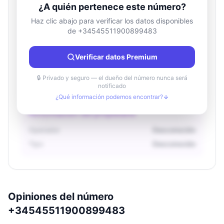
¿A quién pertenece este número?
Haz clic abajo para verificar los datos disponibles
de +34545511900899483
Información de ubicación
País
Desconocido
Verificar datos Premium
Ciudad
Desconocido
Región
Desconocido
🔒 Privado y seguro — el dueño del número nunca será
notificado
¿Qué información podemos encontrar?
Información del propietario
Operador
Desconocido
Tipo
Desconocido
Opiniones del número
+34545511900899483