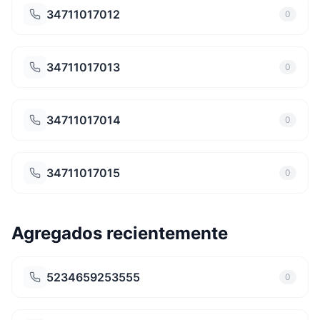
34711017012
0
34711017013
0
34711017014
0
34711017015
0
Agregados recientemente
5234659253555
0