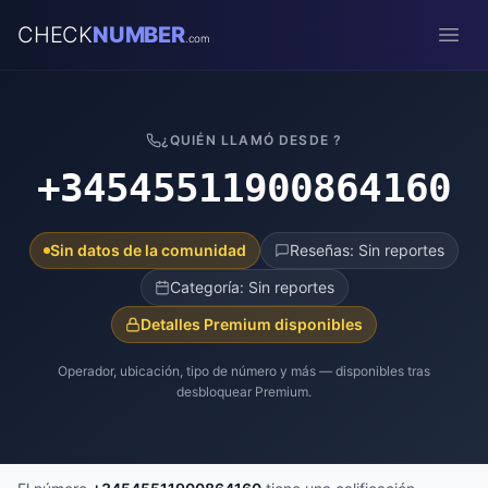
CHECK
NUMBER
.com
Open
¿QUIÉN LLAMÓ DESDE ?
+34545511900864160
Sin datos de la comunidad
Reseñas: Sin reportes
Categoría: Sin reportes
Detalles Premium disponibles
Operador, ubicación, tipo de número y más — disponibles tras
desbloquear Premium.