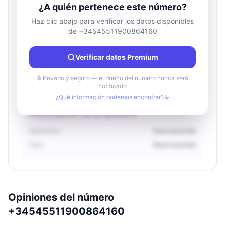
¿A quién pertenece este número?
Haz clic abajo para verificar los datos disponibles
de +34545511900864160
Información de ubicación
País
Desconocido
Verificar datos Premium
Ciudad
Desconocido
Región
Desconocido
🔒 Privado y seguro — el dueño del número nunca será
notificado
¿Qué información podemos encontrar?
Información del propietario
Operador
Desconocido
Tipo
Desconocido
Opiniones del número
+34545511900864160