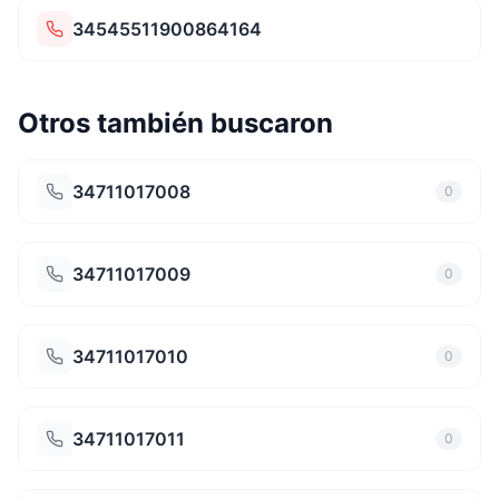
34545511900864164
Otros también buscaron
34711017008
0
34711017009
0
34711017010
0
34711017011
0