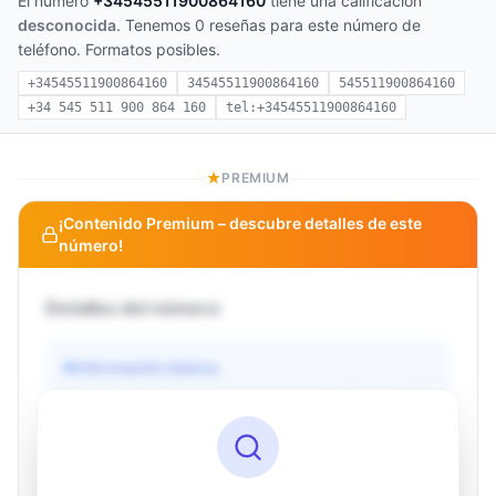
El número
+34545511900864160
tiene una calificación
desconocida
. Tenemos 0 reseñas para este número de
teléfono. Formatos posibles.
+34545511900864160
34545511900864160
545511900864160
+34 545 511 900 864 160
tel:+34545511900864160
PREMIUM
¡Contenido Premium – descubre detalles de este
número!
Detalles del número
Información básica
Operador
Desconocido
País
Desconocido
Tipo
Desconocido
Estado
Desconocido