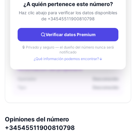
¿A quién pertenece este número?
Haz clic abajo para verificar los datos disponibles
de +34545511900810798
Información de ubicación
País
Desconocido
Verificar datos Premium
Ciudad
Desconocido
Región
Desconocido
🔒 Privado y seguro — el dueño del número nunca será
notificado
¿Qué información podemos encontrar?
Información del propietario
Operador
Desconocido
Tipo
Desconocido
Opiniones del número
+34545511900810798