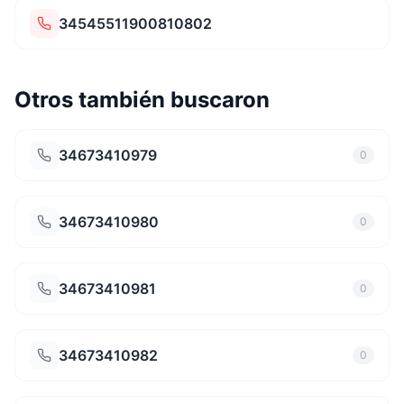
34545511900810802
Otros también buscaron
34673410979
0
34673410980
0
34673410981
0
34673410982
0