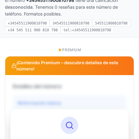
El número
+34545511900810798
tiene una calificación
desconocida
. Tenemos 0 reseñas para este número de
teléfono. Formatos posibles.
+34545511900810798
34545511900810798
545511900810798
+34 545 511 900 810 798
tel:+34545511900810798
PREMIUM
¡Contenido Premium – descubre detalles de este
número!
Detalles del número
Información básica
Operador
Desconocido
País
Desconocido
Tipo
Desconocido
Estado
Desconocido