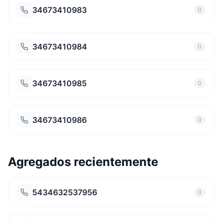
34673410983
0
34673410984
0
34673410985
0
34673410986
0
Agregados recientemente
5434632537956
0