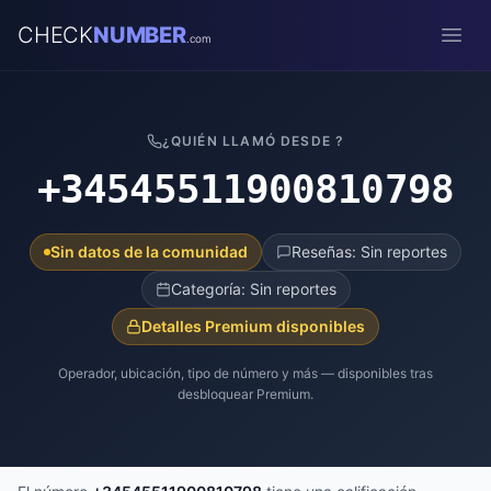
CHECK
NUMBER
.com
Open
¿QUIÉN LLAMÓ DESDE ?
+34545511900810798
Sin datos de la comunidad
Reseñas: Sin reportes
Categoría: Sin reportes
Detalles Premium disponibles
Operador, ubicación, tipo de número y más — disponibles tras
desbloquear Premium.