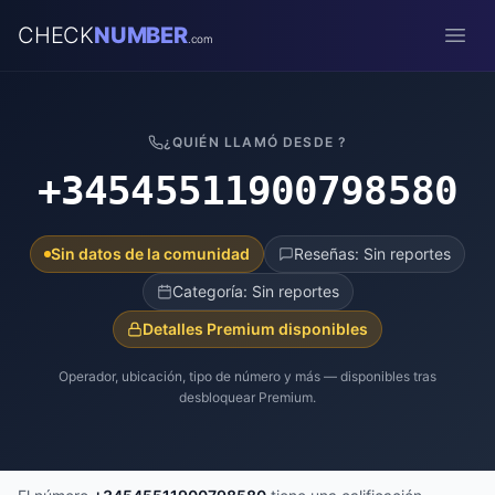
CHECK
NUMBER
.com
Open
¿QUIÉN LLAMÓ DESDE ?
+34545511900798580
Sin datos de la comunidad
Reseñas: Sin reportes
Categoría: Sin reportes
Detalles Premium disponibles
Operador, ubicación, tipo de número y más — disponibles tras
desbloquear Premium.