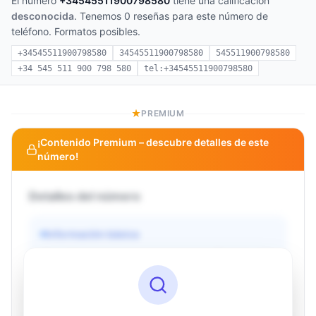
El número
+34545511900798580
tiene una calificación
desconocida
. Tenemos 0 reseñas para este número de
teléfono. Formatos posibles.
+34545511900798580
34545511900798580
545511900798580
+34 545 511 900 798 580
tel:+34545511900798580
PREMIUM
¡Contenido Premium – descubre detalles de este
número!
Detalles del número
Información básica
Operador
Desconocido
País
Desconocido
Tipo
Desconocido
Estado
Desconocido