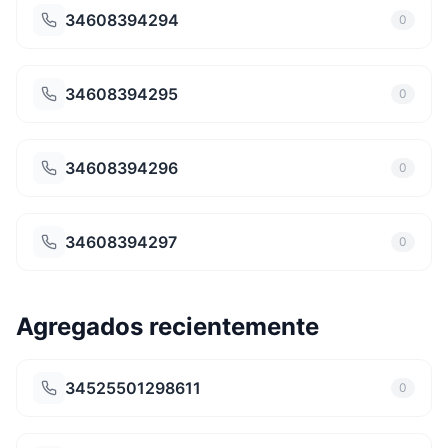
34608394294
0
34608394295
0
34608394296
0
34608394297
0
Agregados recientemente
34525501298611
0