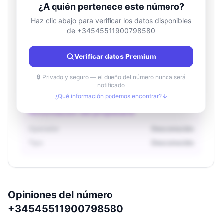
¿A quién pertenece este número?
Haz clic abajo para verificar los datos disponibles
de +34545511900798580
Información de ubicación
País
Desconocido
Verificar datos Premium
Ciudad
Desconocido
Región
Desconocido
🔒 Privado y seguro — el dueño del número nunca será
notificado
¿Qué información podemos encontrar?
Información del propietario
Operador
Desconocido
Tipo
Desconocido
Opiniones del número
+34545511900798580