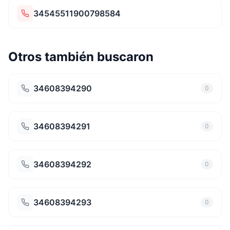
34545511900798584
Otros también buscaron
34608394290
0
34608394291
0
34608394292
0
34608394293
0