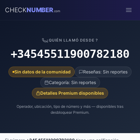
CHECK
NUMBER
.com
Open
¿QUIÉN LLAMÓ DESDE ?
+34545511900782180
Sin datos de la comunidad
Reseñas: Sin reportes
Categoría: Sin reportes
Detalles Premium disponibles
Operador, ubicación, tipo de número y más — disponibles tras
desbloquear Premium.