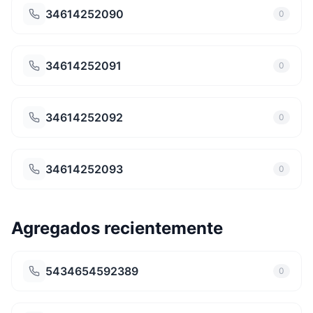
34614252090
0
34614252091
0
34614252092
0
34614252093
0
Agregados recientemente
5434654592389
0