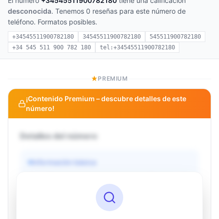
El número
+34545511900782180
tiene una calificación
desconocida
. Tenemos 0 reseñas para este número de
teléfono. Formatos posibles.
+34545511900782180
34545511900782180
545511900782180
+34 545 511 900 782 180
tel:+34545511900782180
PREMIUM
¡Contenido Premium – descubre detalles de este
número!
Detalles del número
Información básica
Operador
Desconocido
País
Desconocido
Tipo
Desconocido
Estado
Desconocido