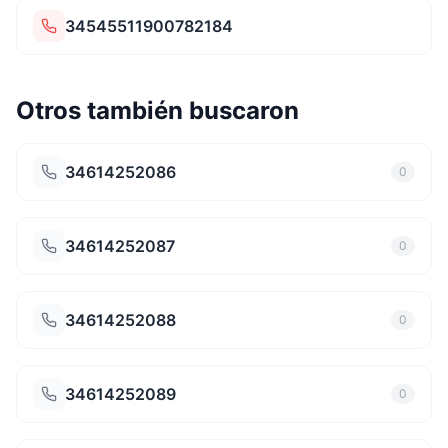
34545511900782184
Otros también buscaron
34614252086
0
34614252087
0
34614252088
0
34614252089
0