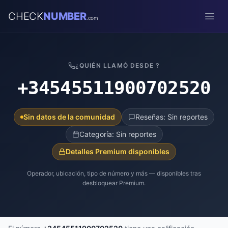
CHECK
NUMBER
.com
Open
¿QUIÉN LLAMÓ DESDE ?
+34545511900702520
Sin datos de la comunidad
Reseñas: Sin reportes
Categoría: Sin reportes
Detalles Premium disponibles
Operador, ubicación, tipo de número y más — disponibles tras
desbloquear Premium.