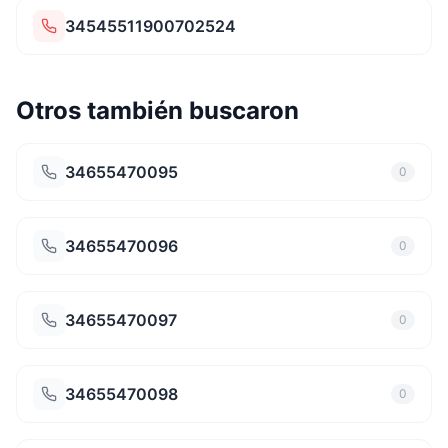
34545511900702524
Otros también buscaron
34655470095
0
34655470096
0
34655470097
0
34655470098
0