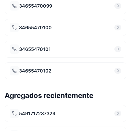
34655470099
0
34655470100
0
34655470101
0
34655470102
0
Agregados recientemente
5491717237329
0