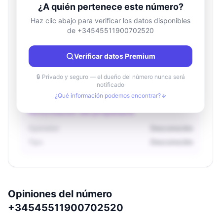
¿A quién pertenece este número?
Haz clic abajo para verificar los datos disponibles
de +34545511900702520
Información de ubicación
País
Desconocido
Verificar datos Premium
Ciudad
Desconocido
Región
Desconocido
🔒 Privado y seguro — el dueño del número nunca será
notificado
¿Qué información podemos encontrar?
Información del propietario
Operador
Desconocido
Tipo
Desconocido
Opiniones del número
+34545511900702520