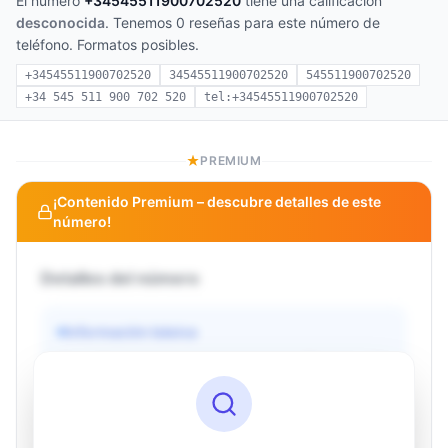
El número
+34545511900702520
tiene una calificación
desconocida
. Tenemos 0 reseñas para este número de
teléfono. Formatos posibles.
+34545511900702520
34545511900702520
545511900702520
+34 545 511 900 702 520
tel:+34545511900702520
PREMIUM
¡Contenido Premium – descubre detalles de este
número!
Detalles del número
Información básica
Operador
Desconocido
País
Desconocido
Tipo
Desconocido
Estado
Desconocido