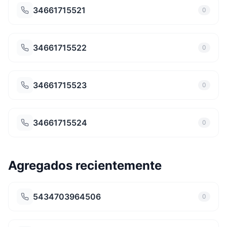
34661715521
0
34661715522
0
34661715523
0
34661715524
0
Agregados recientemente
5434703964506
0