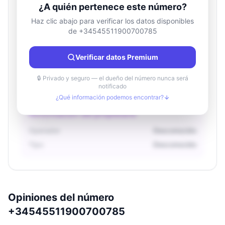
¿A quién pertenece este número?
Haz clic abajo para verificar los datos disponibles
de +34545511900700785
Información de ubicación
País
Desconocido
Verificar datos Premium
Ciudad
Desconocido
Región
Desconocido
🔒 Privado y seguro — el dueño del número nunca será
notificado
¿Qué información podemos encontrar?
Información del propietario
Operador
Desconocido
Tipo
Desconocido
Opiniones del número
+34545511900700785