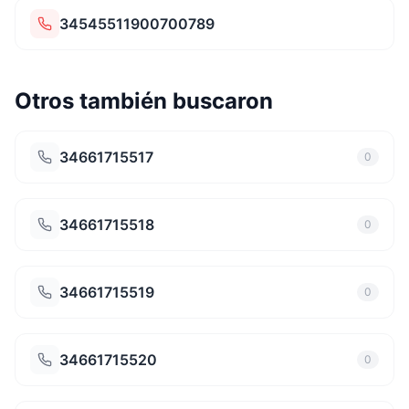
34545511900700789
Otros también buscaron
34661715517
0
34661715518
0
34661715519
0
34661715520
0