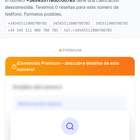
El número
+34545511900700785
tiene una calificación
desconocida
. Tenemos 0 reseñas para este número de
teléfono. Formatos posibles.
+34545511900700785
34545511900700785
545511900700785
+34 545 511 900 700 785
tel:+34545511900700785
PREMIUM
¡Contenido Premium – descubre detalles de este
número!
Detalles del número
Información básica
Operador
Desconocido
País
Desconocido
Tipo
Desconocido
Estado
Desconocido