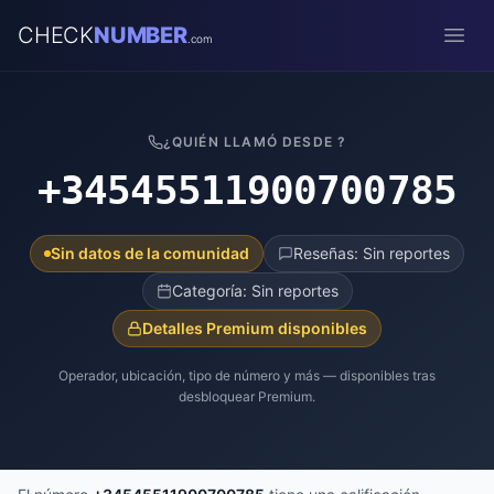
CHECK
NUMBER
.com
Open
¿QUIÉN LLAMÓ DESDE ?
+34545511900700785
Sin datos de la comunidad
Reseñas: Sin reportes
Categoría: Sin reportes
Detalles Premium disponibles
Operador, ubicación, tipo de número y más — disponibles tras
desbloquear Premium.