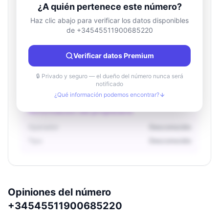
¿A quién pertenece este número?
Haz clic abajo para verificar los datos disponibles
de +34545511900685220
Información de ubicación
País
Desconocido
Verificar datos Premium
Ciudad
Desconocido
Región
Desconocido
🔒 Privado y seguro — el dueño del número nunca será
notificado
¿Qué información podemos encontrar?
Información del propietario
Operador
Desconocido
Tipo
Desconocido
Opiniones del número
+34545511900685220