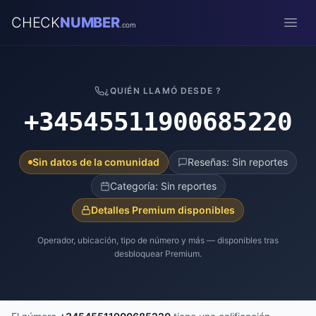
CHECK
NUMBER
.com
Open
¿QUIÉN LLAMÓ DESDE ?
+34545511900685220
Sin datos de la comunidad
Reseñas: Sin reportes
Categoría: Sin reportes
Detalles Premium disponibles
Operador, ubicación, tipo de número y más — disponibles tras
desbloquear Premium.