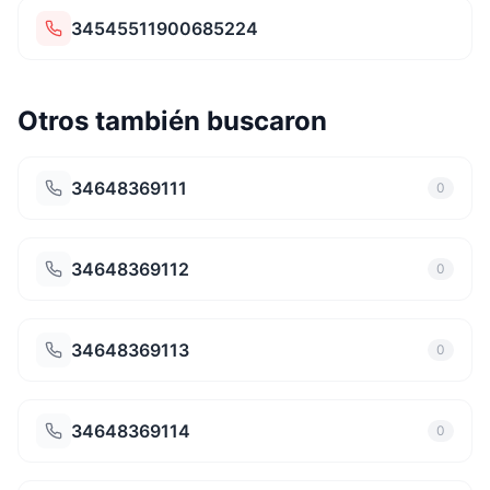
34545511900685224
Otros también buscaron
34648369111
0
34648369112
0
34648369113
0
34648369114
0