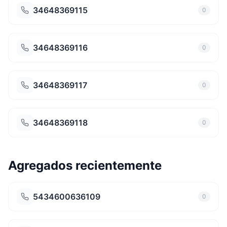
34648369115
0
34648369116
0
34648369117
0
34648369118
0
Agregados recientemente
5434600636109
0