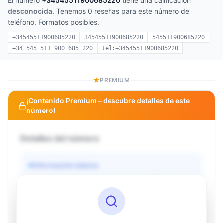
El número
+34545511900685220
tiene una calificación
desconocida
. Tenemos 0 reseñas para este número de
teléfono. Formatos posibles.
+34545511900685220
34545511900685220
545511900685220
+34 545 511 900 685 220
tel:+34545511900685220
PREMIUM
¡Contenido Premium – descubre detalles de este
número!
Detalles del número
Información básica
Operador
Desconocido
País
Desconocido
Tipo
Desconocido
Estado
Desconocido