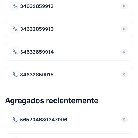
34632859912
0
34632859913
0
34632859914
0
34632859915
0
Agregados recientemente
565234630347096
0