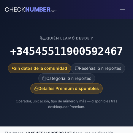
CHECK
NUMBER
.com
Open
¿QUIÉN LLAMÓ DESDE ?
+34545511900592467
Sin datos de la comunidad
Reseñas: Sin reportes
Categoría: Sin reportes
Detalles Premium disponibles
Operador, ubicación, tipo de número y más — disponibles tras
desbloquear Premium.