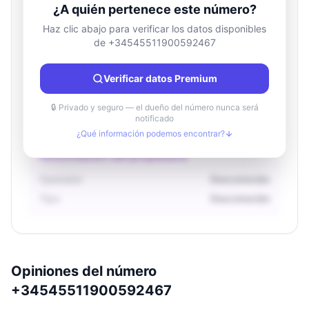
¿A quién pertenece este número?
Haz clic abajo para verificar los datos disponibles
de +34545511900592467
Información de ubicación
País
Desconocido
Verificar datos Premium
Ciudad
Desconocido
Región
Desconocido
🔒 Privado y seguro — el dueño del número nunca será
notificado
¿Qué información podemos encontrar?
Información del propietario
Operador
Desconocido
Tipo
Desconocido
Opiniones del número
+34545511900592467