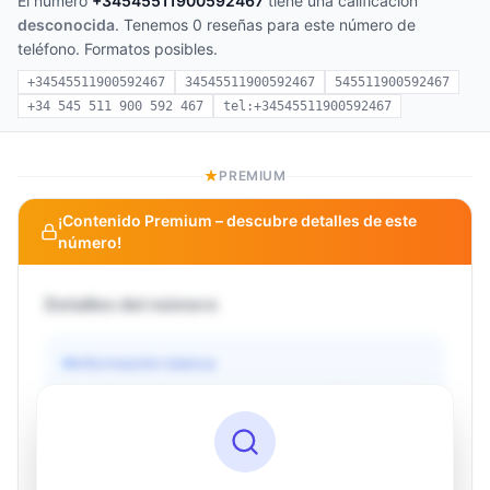
El número
+34545511900592467
tiene una calificación
desconocida
. Tenemos 0 reseñas para este número de
teléfono. Formatos posibles.
+34545511900592467
34545511900592467
545511900592467
+34 545 511 900 592 467
tel:+34545511900592467
PREMIUM
¡Contenido Premium – descubre detalles de este
número!
Detalles del número
Información básica
Operador
Desconocido
País
Desconocido
Tipo
Desconocido
Estado
Desconocido