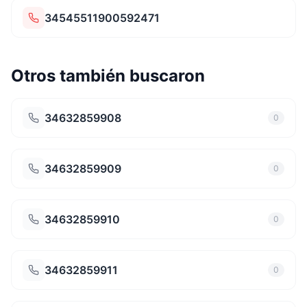
34545511900592471
Otros también buscaron
34632859908
0
34632859909
0
34632859910
0
34632859911
0