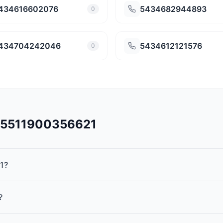
434616602076
5434682944893
0
434704242046
5434612121576
0
545511900356621
1?
?