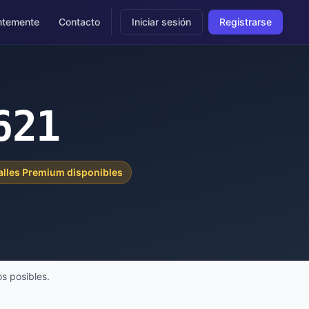
ntemente
Contacto
Iniciar sesión
Registrarse
621
alles Premium disponibles
s posibles.