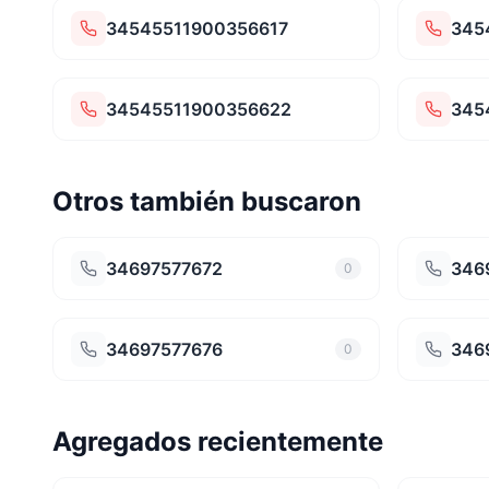
34545511900356617
345
34545511900356622
345
Otros también buscaron
34697577672
346
0
34697577676
346
0
Agregados recientemente