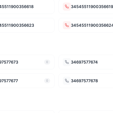
45511900356618
3454551190035661
45511900356623
3454551190035662
97577673
34697577674
0
97577677
34697577678
0