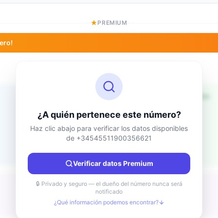
PREMIUM
ero!
Información de ubicación
Desconocido
País
¿A quién pertenece este número?
Desconocido
Ciudad
Haz clic abajo para verificar los datos disponibles
de +34545511900356621
Desconocido
Región
Desconocido
Verificar datos Premium
🔒 Privado y seguro — el dueño del número nunca será
notificado
¿Qué información podemos encontrar?
Desconocido
Tipo