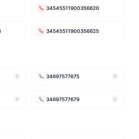
9
34545511900356620
4
34545511900356625
34697577675
0
0
34697577679
0
0