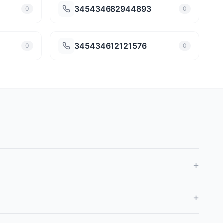
345434682944893
0
0
345434612121576
0
0
+
+