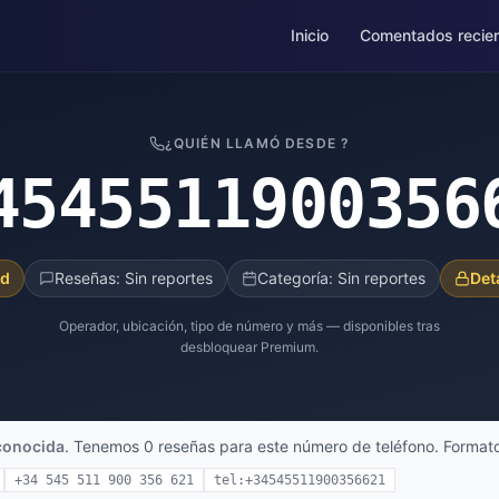
Inicio
Comentados recie
¿QUIÉN LLAMÓ DESDE ?
4545511900356
ad
Reseñas: Sin reportes
Categoría: Sin reportes
Det
Operador, ubicación, tipo de número y más — disponibles tras
desbloquear Premium.
conocida
. Tenemos 0 reseñas para este número de teléfono. Formato
+34 545 511 900 356 621
tel:+34545511900356621