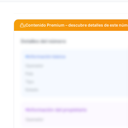
¡Contenido Premium – descubre detalles de este núm
Detalles del número
Información básica
Operador
País
Tipo
Estado
Información del propietario
Operador