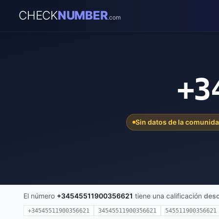
CHECK
NUMBER
.com
+3
Sin datos de la comunid
El número
+34545511900356621
tiene una calificación
des
+34545511900356621
34545511900356621
545511900356621