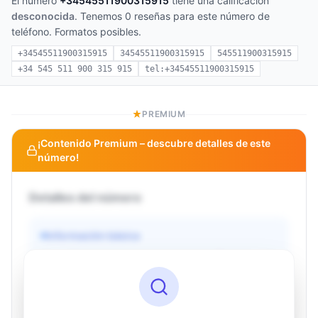
El número
+34545511900315915
tiene una calificación
desconocida
. Tenemos 0 reseñas para este número de
teléfono. Formatos posibles.
+34545511900315915
34545511900315915
545511900315915
+34 545 511 900 315 915
tel:+34545511900315915
PREMIUM
¡Contenido Premium – descubre detalles de este
número!
Detalles del número
Información básica
Operador
Desconocido
País
Desconocido
Tipo
Desconocido
Estado
Desconocido