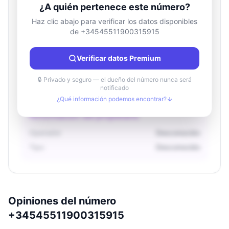
¿A quién pertenece este número?
Haz clic abajo para verificar los datos disponibles
de +34545511900315915
Información de ubicación
País
Desconocido
Verificar datos Premium
Ciudad
Desconocido
Región
Desconocido
🔒 Privado y seguro — el dueño del número nunca será
notificado
¿Qué información podemos encontrar?
Información del propietario
Operador
Desconocido
Tipo
Desconocido
Opiniones del número
+34545511900315915