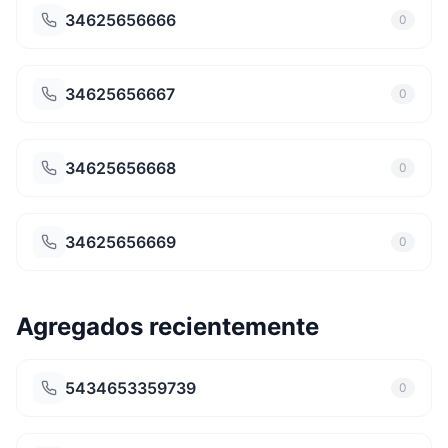
34625656666
0
34625656667
0
34625656668
0
34625656669
0
Agregados recientemente
5434653359739
0