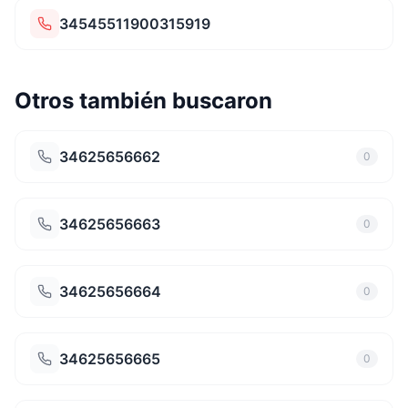
34545511900315919
Otros también buscaron
34625656662
0
34625656663
0
34625656664
0
34625656665
0