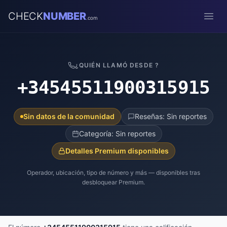
CHECK
NUMBER
.com
Open
¿QUIÉN LLAMÓ DESDE ?
+34545511900315915
Sin datos de la comunidad
Reseñas: Sin reportes
Categoría: Sin reportes
Detalles Premium disponibles
Operador, ubicación, tipo de número y más — disponibles tras
desbloquear Premium.