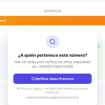
PREMIUM
ero!
Información de ubicación
Desconocido
País
¿A quién pertenece este número?
Desconocido
Ciudad
Haz clic abajo para verificar los datos disponibles
de +34545511900114566
Desconocido
Región
Desconocido
Verificar datos Premium
🔒 Privado y seguro — el dueño del número nunca será
notificado
¿Qué información podemos encontrar?
Desconocido
Tipo