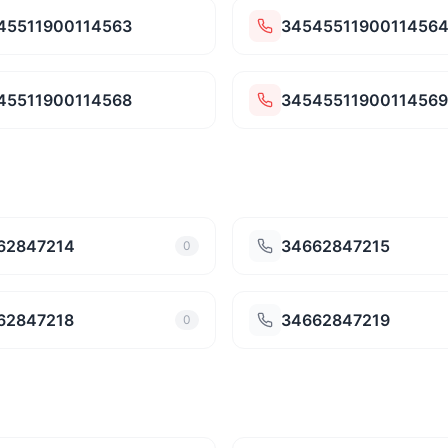
45511900114563
3454551190011456
45511900114568
34545511900114569
62847214
34662847215
0
62847218
34662847219
0