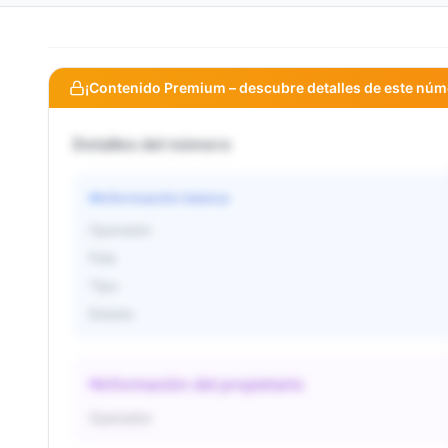
¡Contenido Premium – descubre detalles de este núm
Detalles del número
Información básica
Operador
País
Tipo
Estado
Información del propietario
Operador