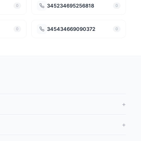
345234695256818
0
0
345434669090372
0
0
+
+