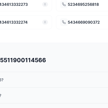
434613332273
5234695256818
0
434613332274
5434669090372
0
545511900114566
6?
?