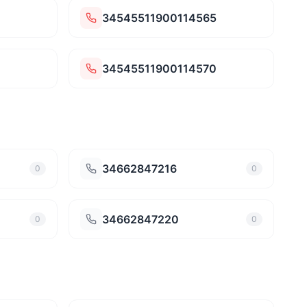
4
34545511900114565
34545511900114570
34662847216
0
0
34662847220
0
0