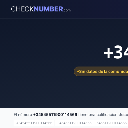
CHECK
NUMBER
.com
+3
Sin datos de la comunid
El número
+34545511900114566
tiene una calificación
desc
+34545511900114566
34545511900114566
545511900114566