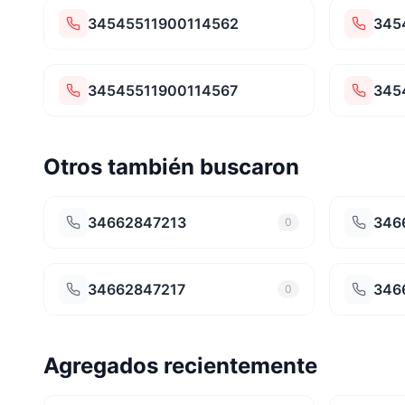
34545511900114562
345
34545511900114567
345
Otros también buscaron
34662847213
346
0
34662847217
346
0
Agregados recientemente