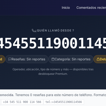
Inicio
Comentados recie
¿QUIÉN LLAMÓ DESDE ?
4545511900114
ad
Reseñas: Sin reportes
Categoría: Sin reportes
Det
Operador, ubicación, tipo de número y más — disponibles tras
desbloquear Premium.
onocida
. Tenemos 0 reseñas para este número de teléfono. Formato
+34 545 511 900 114 566
tel:+34545511900114566