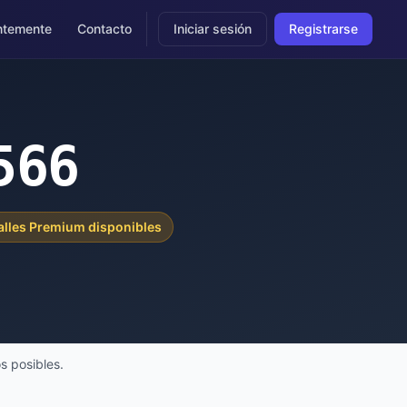
ntemente
Contacto
Iniciar sesión
Registrarse
566
alles Premium disponibles
s posibles.