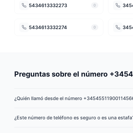
5434613332273
345
0
5434613332274
345
0
Preguntas sobre el número +34
¿Quién llamó desde el número +3454551190011456
¿Este número de teléfono es seguro o es una estafa