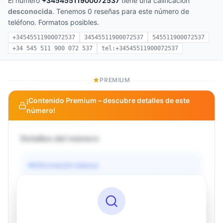
El número
+34545511900072537
tiene una calificación
desconocida
. Tenemos 0 reseñas para este número de
teléfono. Formatos posibles.
+34545511900072537
34545511900072537
545511900072537
+34 545 511 900 072 537
tel:+34545511900072537
PREMIUM
¡Contenido Premium – descubre detalles de este
número!
Detalles del número
Información básica
Operador
Desconocido
País
Desconocido
Tipo
Desconocido
Estado
Desconocido