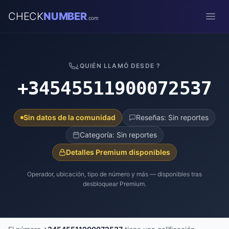
CHECK
NUMBER
.com
Open
¿QUIÉN LLAMÓ DESDE ?
+34545511900072537
Sin datos de la comunidad
Reseñas: Sin reportes
Categoría: Sin reportes
Detalles Premium disponibles
Operador, ubicación, tipo de número y más — disponibles tras
desbloquear Premium.