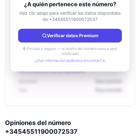
¿A quién pertenece este número?
Haz clic abajo para verificar los datos disponibles
de +34545511900072537
Información de ubicación
País
Desconocido
Verificar datos Premium
Ciudad
Desconocido
Región
Desconocido
🔒 Privado y seguro — el dueño del número nunca será
notificado
¿Qué información podemos encontrar?
Información del propietario
Operador
Desconocido
Tipo
Desconocido
Opiniones del número
+34545511900072537