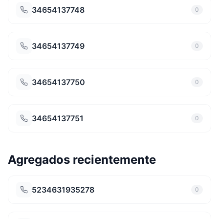
34654137748
0
34654137749
0
34654137750
0
34654137751
0
Agregados recientemente
5234631935278
0