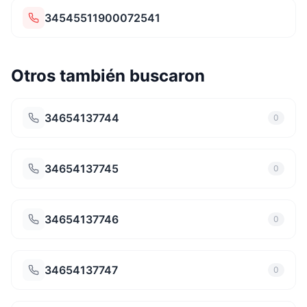
34545511900072541
Otros también buscaron
34654137744
0
34654137745
0
34654137746
0
34654137747
0