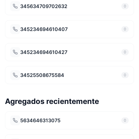
345634709702632
0
345234694610407
0
345234694610427
0
34525508675584
0
Agregados recientemente
5634646313075
0