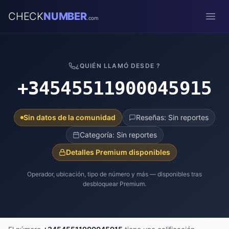
CHECK
NUMBER
.com
Open
¿QUIÉN LLAMÓ DESDE ?
+34545511900045915
Sin datos de la comunidad
Reseñas: Sin reportes
Categoría: Sin reportes
Detalles Premium disponibles
Operador, ubicación, tipo de número y más — disponibles tras
desbloquear Premium.