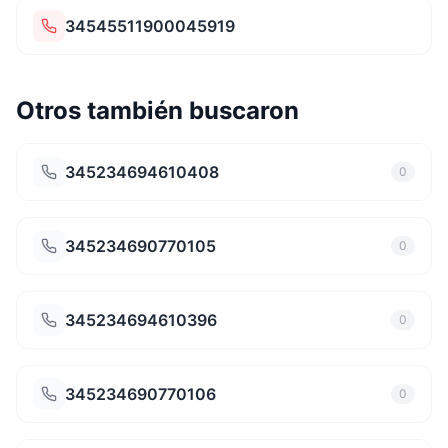
34545511900045919
Otros también buscaron
345234694610408
0
345234690770105
0
345234694610396
0
345234690770106
0