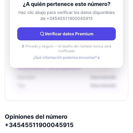
¿A quién pertenece este número?
Haz clic abajo para verificar los datos disponibles
de +34545511900045915
Información de ubicación
País
Desconocido
Verificar datos Premium
Ciudad
Desconocido
Región
Desconocido
🔒 Privado y seguro — el dueño del número nunca será
notificado
¿Qué información podemos encontrar?
Información del propietario
Operador
Desconocido
Tipo
Desconocido
Opiniones del número
+34545511900045915