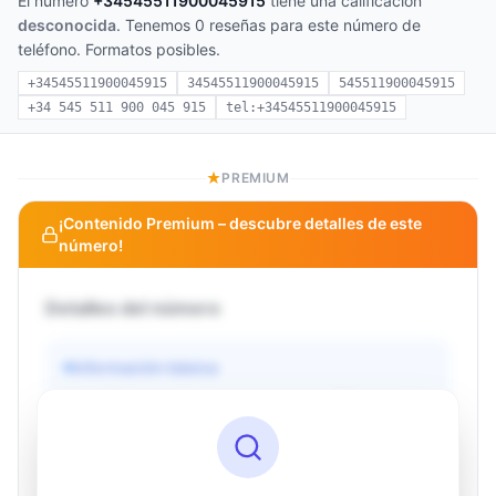
El número
+34545511900045915
tiene una calificación
desconocida
. Tenemos 0 reseñas para este número de
teléfono. Formatos posibles.
+34545511900045915
34545511900045915
545511900045915
+34 545 511 900 045 915
tel:+34545511900045915
PREMIUM
¡Contenido Premium – descubre detalles de este
número!
Detalles del número
Información básica
Operador
Desconocido
País
Desconocido
Tipo
Desconocido
Estado
Desconocido