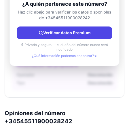
¿A quién pertenece este número?
Haz clic abajo para verificar los datos disponibles
de +34545511900028242
Información de ubicación
País
Desconocido
Verificar datos Premium
Ciudad
Desconocido
Región
Desconocido
🔒 Privado y seguro — el dueño del número nunca será
notificado
¿Qué información podemos encontrar?
Información del propietario
Operador
Desconocido
Tipo
Desconocido
Opiniones del número
+34545511900028242