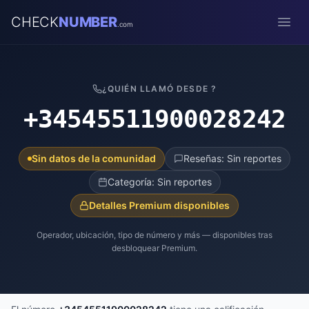
CHECK
NUMBER
.com
Open
¿QUIÉN LLAMÓ DESDE ?
+34545511900028242
Sin datos de la comunidad
Reseñas: Sin reportes
Categoría: Sin reportes
Detalles Premium disponibles
Operador, ubicación, tipo de número y más — disponibles tras
desbloquear Premium.