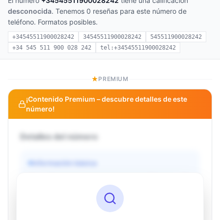
El número
+34545511900028242
tiene una calificación
desconocida
. Tenemos 0 reseñas para este número de
teléfono. Formatos posibles.
+34545511900028242
34545511900028242
545511900028242
+34 545 511 900 028 242
tel:+34545511900028242
PREMIUM
¡Contenido Premium – descubre detalles de este
número!
Detalles del número
Información básica
Operador
Desconocido
País
Desconocido
Tipo
Desconocido
Estado
Desconocido