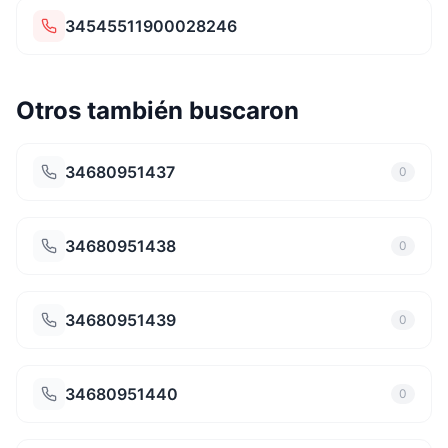
34545511900028246
Otros también buscaron
34680951437
0
34680951438
0
34680951439
0
34680951440
0