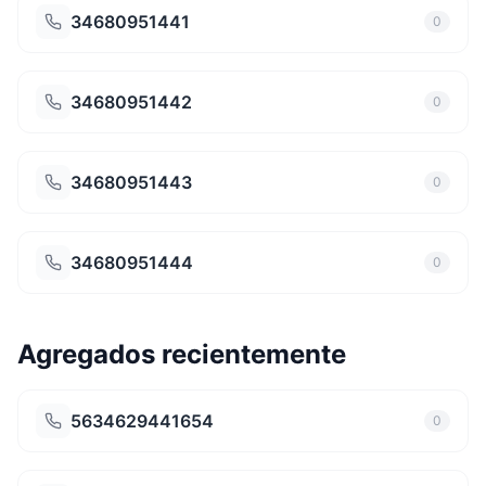
34680951441
0
34680951442
0
34680951443
0
34680951444
0
Agregados recientemente
5634629441654
0