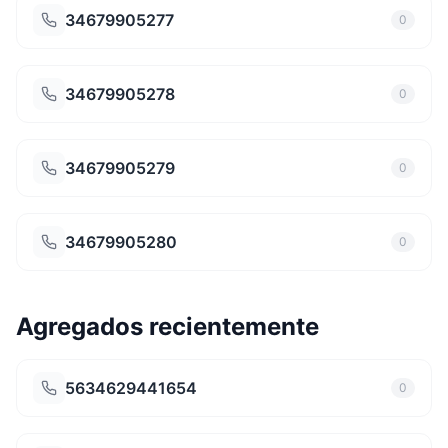
34679905277
0
34679905278
0
34679905279
0
34679905280
0
Agregados recientemente
5634629441654
0