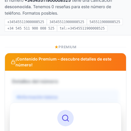
El número
+34545511900008525
tiene una calificación
desconocida
. Tenemos 0 reseñas para este número de
teléfono. Formatos posibles.
+34545511900008525
34545511900008525
545511900008525
+34 545 511 900 008 525
tel:+34545511900008525
PREMIUM
¡Contenido Premium – descubre detalles de este
número!
Detalles del número
Información básica
Operador
Desconocido
País
Desconocido
Tipo
Desconocido
Estado
Desconocido