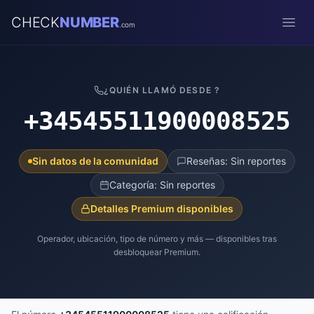
CHECK
NUMBER
.com
Open
¿QUIÉN LLAMÓ DESDE ?
+34545511900008525
Sin datos de la comunidad
Reseñas: Sin reportes
Categoría: Sin reportes
Detalles Premium disponibles
Operador, ubicación, tipo de número y más — disponibles tras
desbloquear Premium.