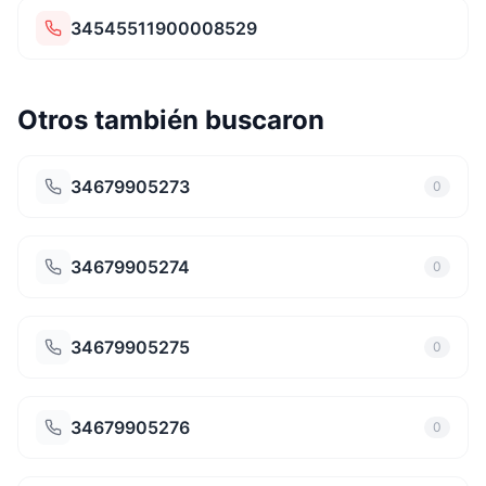
34545511900008529
Otros también buscaron
34679905273
0
34679905274
0
34679905275
0
34679905276
0