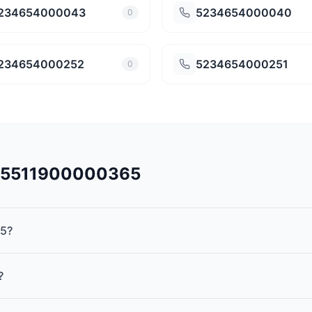
234654000043
5234654000040
0
234654000252
5234654000251
0
545511900000365
65?
?