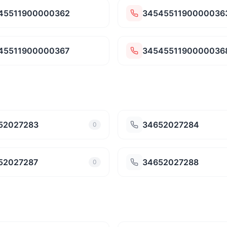
45511900000362
3454551190000036
45511900000367
3454551190000036
52027283
34652027284
0
52027287
34652027288
0