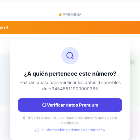
PREMIUM
ero!
Información de ubicación
Desconocido
País
¿A quién pertenece este número?
Desconocido
Ciudad
Haz clic abajo para verificar los datos disponibles
de +34545511900000365
Desconocido
Región
Desconocido
Verificar datos Premium
🔒 Privado y seguro — el dueño del número nunca será
notificado
¿Qué información podemos encontrar?
Desconocido
Tipo