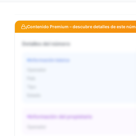
¡Contenido Premium – descubre detalles de este núm
Detalles del número
Información básica
Operador
País
Tipo
Estado
Información del propietario
Operador