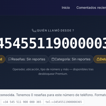
Inicio
Comentados recie
¿QUIÉN LLAMÓ DESDE ?
4545511900000
ad
Reseñas: Sin reportes
Categoría: Sin reportes
Det
Operador, ubicación, tipo de número y más — disponibles tras
desbloquear Premium.
conocida
. Tenemos 0 reseñas para este número de teléfono. Formato
+34 545 511 900 000 365
tel:+34545511900000365