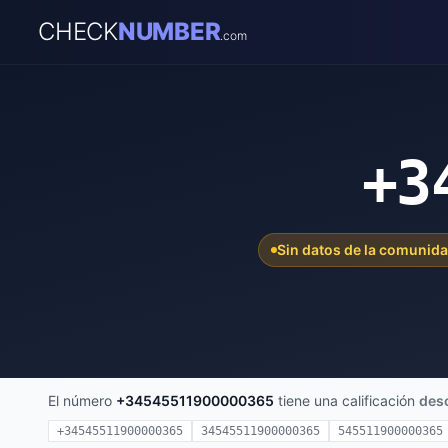
CHECK
NUMBER
.com
+3
Sin datos de la comunid
El número
+34545511900000365
tiene una calificación
des
+34545511900000365
34545511900000365
545511900000365