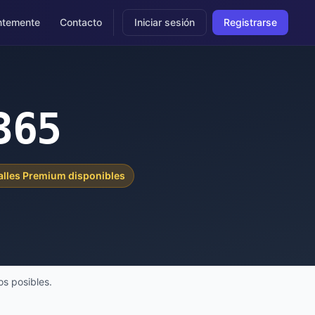
ntemente
Contacto
Iniciar sesión
Registrarse
365
alles Premium disponibles
s posibles.