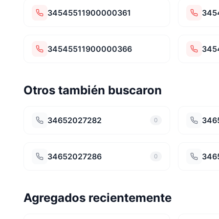
34545511900000361
345
34545511900000366
345
Otros también buscaron
34652027282
346
0
34652027286
346
0
Agregados recientemente