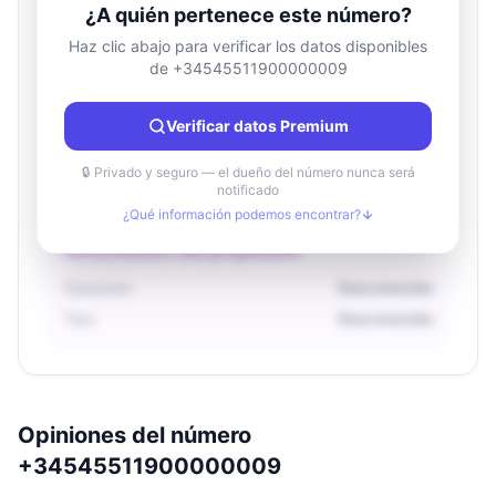
¿A quién pertenece este número?
Haz clic abajo para verificar los datos disponibles
de +34545511900000009
Información de ubicación
País
Desconocido
Verificar datos Premium
Ciudad
Desconocido
Región
Desconocido
🔒 Privado y seguro — el dueño del número nunca será
notificado
¿Qué información podemos encontrar?
Información del propietario
Operador
Desconocido
Tipo
Desconocido
Opiniones del número
+34545511900000009