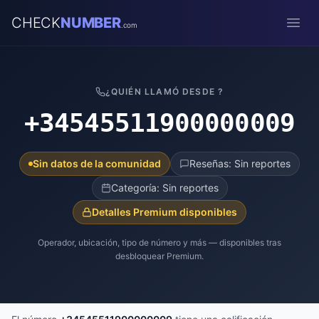
CHECK
NUMBER
.com
Open
¿QUIÉN LLAMÓ DESDE ?
+34545511900000009
Sin datos de la comunidad
Reseñas: Sin reportes
Categoría: Sin reportes
Detalles Premium disponibles
Operador, ubicación, tipo de número y más — disponibles tras
desbloquear Premium.