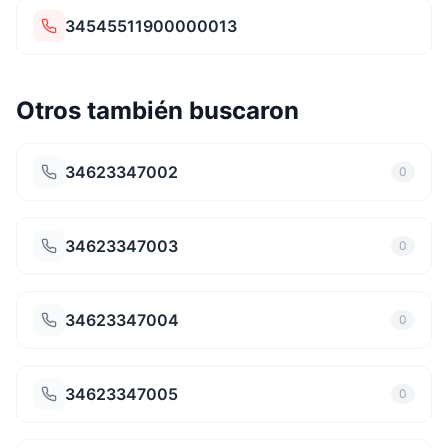
34545511900000013
Otros también buscaron
34623347002
0
34623347003
0
34623347004
0
34623347005
0