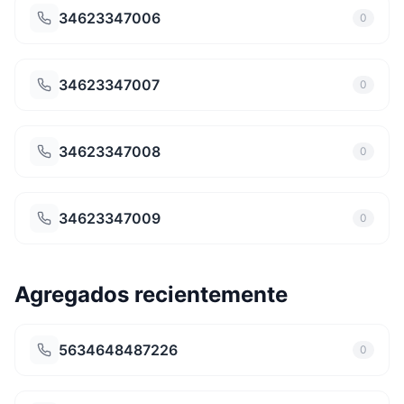
34623347006
0
34623347007
0
34623347008
0
34623347009
0
Agregados recientemente
5634648487226
0