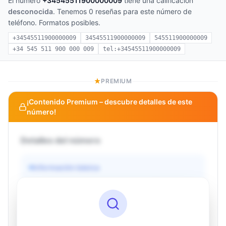
El número
+34545511900000009
tiene una calificación
desconocida
. Tenemos 0 reseñas para este número de
teléfono. Formatos posibles.
+34545511900000009
34545511900000009
545511900000009
+34 545 511 900 000 009
tel:+34545511900000009
PREMIUM
¡Contenido Premium – descubre detalles de este
número!
Detalles del número
Información básica
Operador
Desconocido
País
Desconocido
Tipo
Desconocido
Estado
Desconocido