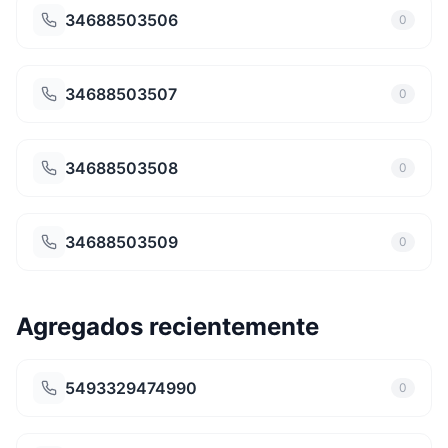
34688503506
0
34688503507
0
34688503508
0
34688503509
0
Agregados recientemente
5493329474990
0