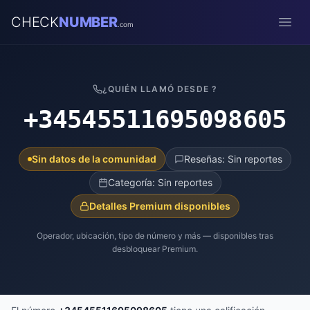
CHECK
NUMBER
.com
Open
¿QUIÉN LLAMÓ DESDE ?
+34545511695098605
Sin datos de la comunidad
Reseñas: Sin reportes
Categoría: Sin reportes
Detalles Premium disponibles
Operador, ubicación, tipo de número y más — disponibles tras
desbloquear Premium.