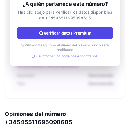
¿A quién pertenece este número?
Haz clic abajo para verificar los datos disponibles
de +34545511695098605
Información de ubicación
País
Desconocido
Verificar datos Premium
Ciudad
Desconocido
Región
Desconocido
🔒 Privado y seguro — el dueño del número nunca será
notificado
¿Qué información podemos encontrar?
Información del propietario
Operador
Desconocido
Tipo
Desconocido
Opiniones del número
+34545511695098605