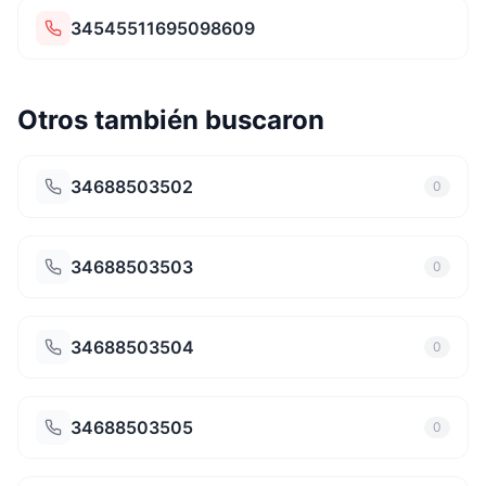
34545511695098609
Otros también buscaron
34688503502
0
34688503503
0
34688503504
0
34688503505
0