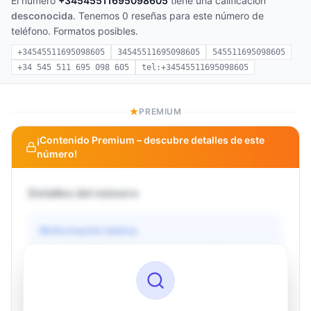
El número
+34545511695098605
tiene una calificación
desconocida
. Tenemos 0 reseñas para este número de
teléfono. Formatos posibles.
+34545511695098605
34545511695098605
545511695098605
+34 545 511 695 098 605
tel:+34545511695098605
PREMIUM
¡Contenido Premium – descubre detalles de este
número!
Detalles del número
Información básica
Operador
Desconocido
País
Desconocido
Tipo
Desconocido
Estado
Desconocido