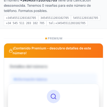
El número
+34545511203102705
tiene una calificación
desconocida
. Tenemos 0 reseñas para este número de
teléfono. Formatos posibles.
+34545511203102705
34545511203102705
545511203102705
+34 545 511 203 102 705
tel:+34545511203102705
PREMIUM
¡Contenido Premium – descubre detalles de este
número!
Detalles del número
Información básica
Operador
Desconocido
País
Desconocido
Tipo
Desconocido
Estado
Desconocido