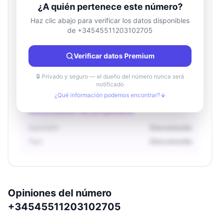
¿A quién pertenece este número?
Haz clic abajo para verificar los datos disponibles
de +34545511203102705
Información de ubicación
País
Desconocido
Verificar datos Premium
Ciudad
Desconocido
Región
Desconocido
🔒 Privado y seguro — el dueño del número nunca será
notificado
¿Qué información podemos encontrar?
Información del propietario
Operador
Desconocido
Tipo
Desconocido
Opiniones del número
+34545511203102705