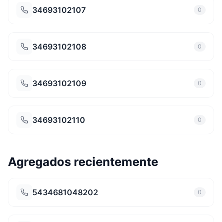
34693102107
0
34693102108
0
34693102109
0
34693102110
0
Agregados recientemente
5434681048202
0