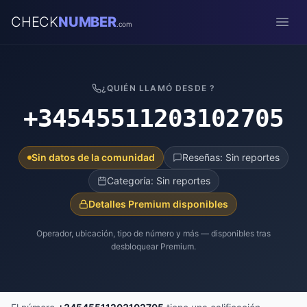
CHECK
NUMBER
.com
Open
¿QUIÉN LLAMÓ DESDE ?
+34545511203102705
Sin datos de la comunidad
Reseñas: Sin reportes
Categoría: Sin reportes
Detalles Premium disponibles
Operador, ubicación, tipo de número y más — disponibles tras
desbloquear Premium.