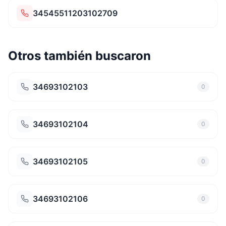
34545511203102709
Otros también buscaron
34693102103
0
34693102104
0
34693102105
0
34693102106
0